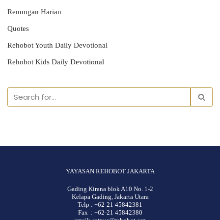
Renungan Harian
Quotes
Rehobot Youth Daily Devotional
Rehobot Kids Daily Devotional
YAYASAN REHOBOT JAKARTA
Gading Kirana blok A10 No. 1-2
Kelapa Gading, Jakarta Utara
Telp : +62-21 45842381
Fax : +62-21 45842380