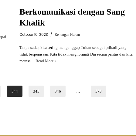
Berkomunikasi dengan Sang
Khalik
October 10, 2023
Renungan Harian
mpai
Tanpa sadar, kita sering menganggap Tuhan sebagai pribadi yang
tidak berperasaan. Kita tidak menghormati Dia secara pantas dan kita
merasa…
Read More »
344
345
346
…
573