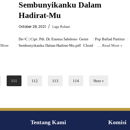
Sembunyikanku Dalam
Hadirat-Mu
October 28, 2021
Lagu Rohani
Do=C | Cipt. Pdt. Dr. Erastus Sabdono Genre : Pop Ballad Partitur :
 More
Sembunyikanku Dalam Hadirat-Mu.pdf Chord …
Read More »
111
112
113
114
Next »
Tentang Kami
Komisi