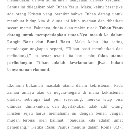
menandakan bahwa dunia akan mengalami banyak kesulitan.
Semua ini dilegalkan oleh Tuhan Yesus. Maka, keliru besar jika
ada orang Kristen yang berpikir bahwa Tuhan datang untuk
membuat hidup kita di dunia ini lebih nyaman dan diberkati
secara materi. Faktanya, dunia akan makin rusak.
Tuhan Yesus
datang untuk mempersiapkan umat-Nya masuk ke dalam
Langit Baru dan Bumi Baru.
Maka kalau kita sering
mendengar ungkapan seperti, “Tuhan pasti memberkati dan
melindungi,” itu benar, tetapi kita harus tahu
fokus utama
perlindungan Tuhan adalah keselamatan jiwa, bukan
kenyamanan ekonomi.
Ekonomi bukanlah masalah utama dalam kekristenan. Pada
zaman aniaya atau di negara-negara di mana kekristenan
ditolak, seberapa taat pun seseorang, mereka tetap bisa
ditindas, dimiskinkan, dan diperlakukan tidak adil. Orang
Kristen sejati harus memahami ini dengan benar. Jangan
mudah terbuai oleh kalimat, “Saudara, kita adalah umat
pemenang.” Ketika Rasul Paulus menulis dalam Roma 8:37,