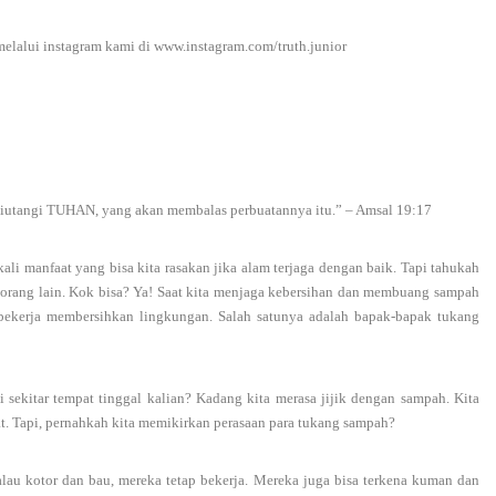
melalui instagram kami di www.instagram.com/truth.junior
miutangi TUHAN, yang akan membalas perbuatannya itu.” – Amsal 19:17
ali manfaat yang bisa kita rasakan jika alam terjaga dengan baik. Tapi tahukah
 orang lain. Kok bisa? Ya! Saat kita menjaga kebersihan dan membuang sampah
 bekerja membersihkan lingkungan. Salah satunya adalah bapak-bapak tukang
sekitar tempat tinggal kalian? Kadang kita merasa jijik dengan sampah. Kita
t. Tapi, pernahkah kita memikirkan perasaan para tukang sampah?
au kotor dan bau, mereka tetap bekerja. Mereka juga bisa terkena kuman dan