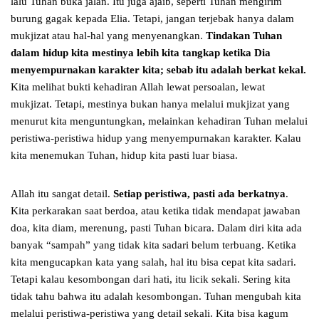
lalu Tuhan buka jalan. Itu juga ajaib, seperti Tuhan mengirim
burung gagak kepada Elia. Tetapi, jangan terjebak hanya dalam
mukjizat atau hal-hal yang menyenangkan.
Tindakan Tuhan
dalam hidup kita mestinya lebih kita tangkap ketika Dia
menyempurnakan karakter kita; sebab itu adalah berkat kekal.
Kita melihat bukti kehadiran Allah lewat persoalan, lewat
mukjizat. Tetapi, mestinya bukan hanya melalui mukjizat yang
menurut kita menguntungkan, melainkan kehadiran Tuhan melalui
peristiwa-peristiwa hidup yang menyempurnakan karakter. Kalau
kita menemukan Tuhan, hidup kita pasti luar biasa.
Allah itu sangat detail.
Setiap peristiwa, pasti ada berkatnya
.
Kita perkarakan saat berdoa, atau ketika tidak mendapat jawaban
doa, kita diam, merenung, pasti Tuhan bicara. Dalam diri kita ada
banyak “sampah” yang tidak kita sadari belum terbuang. Ketika
kita mengucapkan kata yang salah, hal itu bisa cepat kita sadari.
Tetapi kalau kesombongan dari hati, itu licik sekali. Sering kita
tidak tahu bahwa itu adalah kesombongan. Tuhan mengubah kita
melalui peristiwa-peristiwa yang detail sekali. Kita bisa kagum