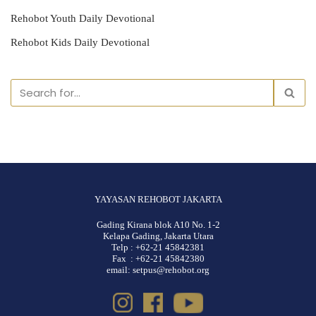
Rehobot Youth Daily Devotional
Rehobot Kids Daily Devotional
YAYASAN REHOBOT JAKARTA
Gading Kirana blok A10 No. 1-2
Kelapa Gading, Jakarta Utara
Telp : +62-21 45842381
Fax : +62-21 45842380
email: setpus@rehobot.org