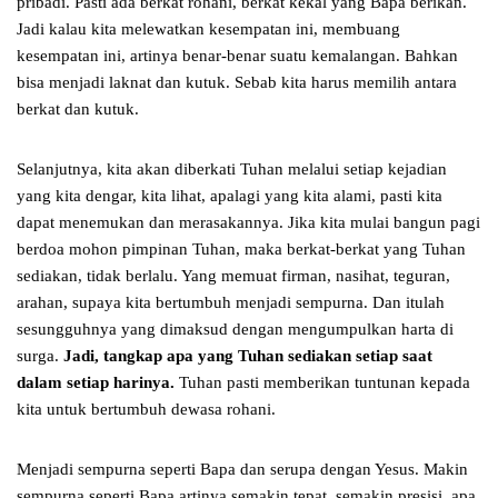
pribadi. Pasti ada berkat rohani, berkat kekal yang Bapa berikan.
Jadi kalau kita melewatkan kesempatan ini, membuang
kesempatan ini, artinya benar-benar suatu kemalangan. Bahkan
bisa menjadi laknat dan kutuk. Sebab kita harus memilih antara
berkat dan kutuk.
Selanjutnya, kita akan diberkati Tuhan melalui setiap kejadian
yang kita dengar, kita lihat, apalagi yang kita alami, pasti kita
dapat menemukan dan merasakannya. Jika kita mulai bangun pagi
berdoa mohon pimpinan Tuhan, maka berkat-berkat yang Tuhan
sediakan, tidak berlalu. Yang memuat firman, nasihat, teguran,
arahan, supaya kita bertumbuh menjadi sempurna. Dan itulah
sesungguhnya yang dimaksud dengan mengumpulkan harta di
surga.
Jadi, tangkap apa yang Tuhan sediakan setiap saat
dalam setiap harinya.
Tuhan pasti memberikan tuntunan kepada
kita untuk bertumbuh dewasa rohani.
Menjadi sempurna seperti Bapa dan serupa dengan Yesus. Makin
sempurna seperti Bapa artinya semakin tepat, semakin presisi, apa