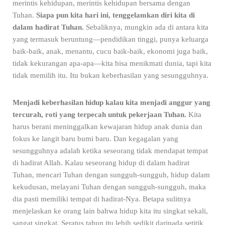
merintis kehidupan, merintis kehidupan bersama dengan
Tuhan.
Siapa pun kita hari ini, tenggelamkan diri kita di
dalam hadirat Tuhan.
Sebaliknya, mungkin ada di antara kita
yang termasuk beruntung—pendidikan tinggi, punya keluarga
baik-baik, anak, menantu, cucu baik-baik, ekonomi juga baik,
tidak kekurangan apa-apa—kita bisa menikmati dunia, tapi kita
tidak memilih itu. Itu bukan keberhasilan yang sesungguhnya.
Menjadi keberhasilan hidup kalau kita menjadi anggur yang
tercurah, roti yang terpecah untuk pekerjaan Tuhan.
Kita
harus berani meninggalkan kewajaran hidup anak dunia dan
fokus ke langit baru bumi baru. Dan kegagalan yang
sesungguhnya adalah ketika seseorang tidak mendapat tempat
di hadirat Allah. Kalau seseorang hidup di dalam hadirat
Tuhan, mencari Tuhan dengan sungguh-sungguh, hidup dalam
kekudusan, melayani Tuhan dengan sungguh-sungguh, maka
dia pasti memiliki tempat di hadirat-Nya. Betapa sulitnya
menjelaskan ke orang lain bahwa hidup kita itu singkat sekali,
sangat singkat. Seratus tahun itu lebih sedikit daripada setitik