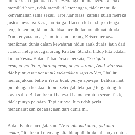
ini. Mereka dijauhkan dari kesenangan dunia. Mereka tidak
memiliki harta, tidak memiliki ketenangan, tidak memiliki
kenyamanan sama sekali. Tapi luar biasa, karena itulah mereka
justru mewarisi Kerajaan Surga. Hari ini kita hidup di tengah-
tengah kemungkinan kita bisa meraih dan menikmati dunia.
Dan kenyataannya, hampir semua orang Kristen terbawa
menikmati dunia dalam kewajaran hidup anak dunia, jauh dari
standar hidup sebagai orang Kristen. Standar hidup kita adalah
Tuhan Yesus. Kalau Tuhan Yesus berkata,
“Serigala
mempunyai liang, burung mempunyai sarang, Anak Manusia
tidak punya tempat untuk meletakkan kepala-Nya,”
hal itu
menunjukkan bahwa Yesus tidak punya apa-apa. Bahkan mati
pun dengan keadaan tubuh setengah telanjang tergantung di
kayu salib. Bukan berarti bahwa kita mencontoh secara fisik,
tidak punya pakaian. Tapi artinya, kita tidak perlu
mengharapkan kebahagiaan dari dunia ini.
Kalau Paulus mengatakan,
“Asal ada makanan, pakaian
cukup,”
itu berarti memang kita hidup di dunia ini hanya untuk