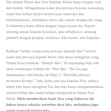
Dia adalah Tuhan dan Juru Selamat. Kalau hanya begitu, naif
dan bodoh. Sebagaimana kalau kita percaya kepada seseorang,
maka kita bukan hanya memercayai statusnya dan
keberadaannya, melainkan harus ada urusan dengan dia yang
di dalamnya harus diikat dengan kepercayaan itu. Seperti
seorang atasan kepada bawahan, atau sebaliknya; seorang
pembeli dengan penjual, misalnya. Ada kaitan, ada kegiatan.
Kalimat
“setiap orang yang percaya kepada-Nya”
berarti
kalau kita percaya kepada Yesus, kita harus mengikuti yang
Tuhan Yesus katakan: “
Ikutlah Aku
.” Di sepanjang Injil, kita
akan mendengar kalimat itu: “
Ikut Aku.
” Hal ini juga
dibahasakan oleh Paulus di Filipi 2, “
Memiliki pikiran,
perasaan Kristus.
” Jadi, kalau percaya kepada-Nya, artinya
hidup kita harus mengikut Dia dan kita harus mempertaruhkan
seluruh hidup kita untuk belajar mengenakan hidup-Nya.
Sebab
Allah memberikan Anak-Nya yang istimewa ini,
bukan hanya sekadar menebus dosa kita, melainkan juga
untuk menjadi teladan kita.