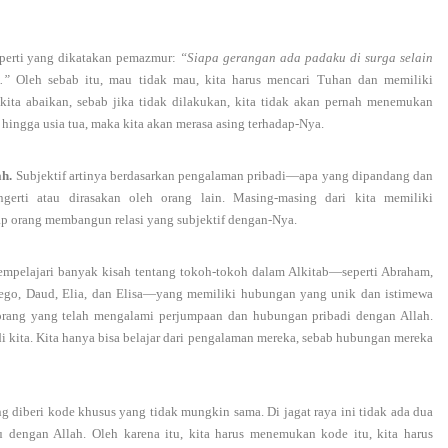
eperti yang dikatakan pemazmur:
“Siapa gerangan ada padaku di surga selain
.”
Oleh sebab itu, mau tidak mau, kita harus mencari Tuhan dan memiliki
kita abaikan, sebab jika tidak dilakukan, kita tidak akan pernah menemukan
 hingga usia tua, maka kita akan merasa asing terhadap-Nya.
ah.
Subjektif artinya berdasarkan pengalaman pribadi—apa yang dipandang dan
gerti atau dirasakan oleh orang lain. Masing-masing dari kita memiliki
iap orang membangun relasi yang subjektif dengan-Nya.
mpelajari banyak kisah tentang tokoh-tokoh dalam Alkitab—seperti Abraham,
nego, Daud, Elia, dan Elisa—yang memiliki hubungan yang unik dan istimewa
-orang yang telah mengalami perjumpaan dan hubungan pribadi dengan Allah.
di kita. Kita hanya bisa belajar dari pengalaman mereka, sebab hubungan mereka
ng diberi kode khusus yang tidak mungkin sama. Di jagat raya ini tidak ada dua
engan Allah. Oleh karena itu, kita harus menemukan kode itu, kita harus