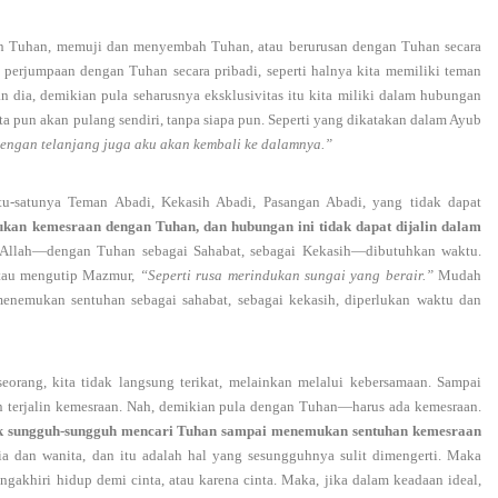
n Tuhan, memuji dan menyembah Tuhan, atau berurusan dengan Tuhan secara
 perjumpaan dengan Tuhan secara pribadi, seperti halnya kita memiliki teman
dia, demikian pula seharusnya eksklusivitas itu kita miliki dalam hubungan
ta pun akan pulang sendiri, tanpa siapa pun. Seperti yang dikatakan dalam Ayub
engan telanjang juga aku akan kembali ke dalamnya.”
tu-satunya Teman Abadi, Kekasih Abadi, Pasangan Abadi, yang tidak dapat
kan kemesraan dengan Tuhan, dan hubungan ini tidak dapat dijalin dalam
Allah—dengan Tuhan sebagai Sahabat, sebagai Kekasih—dibutuhkan waktu.
atau mengutip Mazmur,
“Seperti rusa merindukan sungai yang berair.”
Mudah
enemukan sentuhan sebagai sahabat, sebagai kekasih, diperlukan waktu dan
rang, kita tidak langsung terikat, melainkan melalui kebersamaan. Sampai
dan terjalin kemesraan. Nah, demikian pula dengan Tuhan—harus ada kemesraan.
tidak sungguh-sungguh mencari Tuhan sampai menemukan sentuhan kemesraan
a dan wanita, dan itu adalah hal yang sesungguhnya sulit dimengerti. Maka
gakhiri hidup demi cinta, atau karena cinta. Maka, jika dalam keadaan ideal,