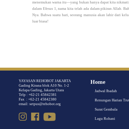
menemukan warna itu—yang bukan hanya dapat kita nikmati, te
dalam Efesus 1, nama kita telah ada dalam pikiran Allah. B
Nya. Bahwa suatu hari, seorang manusia akan lahir dari ke
luar biasa!
YAYASAN REHOBOT JAKARTA
Home
Gading Kirana blok A10 No. 1-2
Kelapa Gading, Jakarta Utara
Jadwal Ibadah
Telp : +62-21 45842381
Fax : +62-21 45842380
Renungan Harian Tru
email: setpus@rehobot.org
Surat Gembala
Lagu Rohani