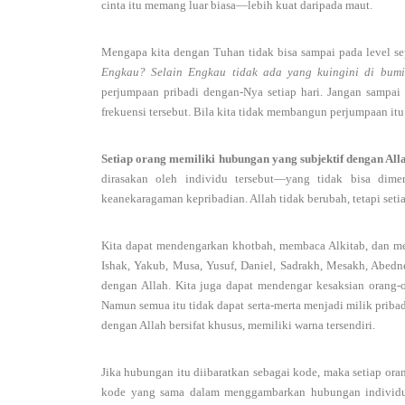
cinta itu memang luar biasa—lebih kuat daripada maut.
Mengapa kita dengan Tuhan tidak bisa sampai pada level s
Engkau? Selain Engkau tidak ada yang kuingini di bumi
perjumpaan pribadi dengan-Nya setiap hari. Jangan sampai 
frekuensi tersebut. Bila kita tidak membangun perjumpaan itu
Setiap orang memiliki hubungan yang subjektif dengan All
dirasakan oleh individu tersebut—yang tidak bisa dimen
keanekaragaman kepribadian. Allah tidak berubah, tetapi set
Kita dapat mendengarkan khotbah, membaca Alkitab, dan me
Ishak, Yakub, Musa, Yusuf, Daniel, Sadrakh, Mesakh, Abed
dengan Allah. Kita juga dapat mendengar kesaksian orang
Namun semua itu tidak dapat serta-merta menjadi milik priba
dengan Allah bersifat khusus, memiliki warna tersendiri.
Jika hubungan itu diibaratkan sebagai kode, maka setiap ora
kode yang sama dalam menggambarkan hubungan individu d