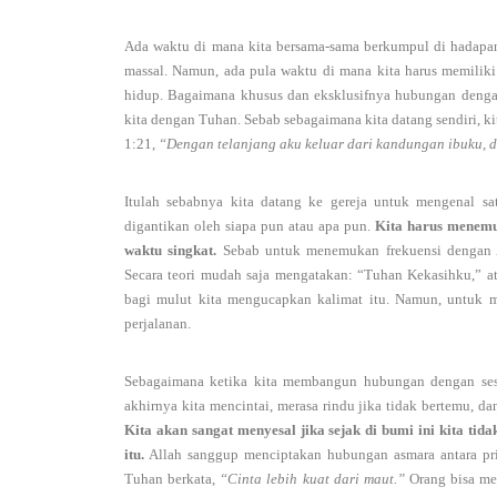
Ada waktu di mana kita bersama-sama berkumpul di hadapa
massal. Namun, ada pula waktu di mana kita harus memiliki
hidup. Bagaimana khusus dan eksklusifnya hubungan dengan 
kita dengan Tuhan. Sebab sebagaimana kita datang sendiri, ki
1:21,
“Dengan telanjang aku keluar dari kandungan ibuku, d
Itulah sebabnya kita datang ke gereja untuk mengenal sa
digantikan oleh siapa pun atau apa pun.
Kita harus menemu
waktu singkat.
Sebab untuk menemukan frekuensi dengan 
Secara teori mudah saja mengatakan: “Tuhan Kekasihku,” 
bagi mulut kita mengucapkan kalimat itu. Namun, untuk m
perjalanan.
Sebagaimana ketika kita membangun hubungan dengan seseo
akhirnya kita mencintai, merasa rindu jika tidak bertemu, 
Kita akan sangat menyesal jika sejak di bumi ini kita 
itu.
Allah sanggup menciptakan hubungan asmara antara pri
Tuhan berkata,
“Cinta lebih kuat dari maut.”
Orang bisa men