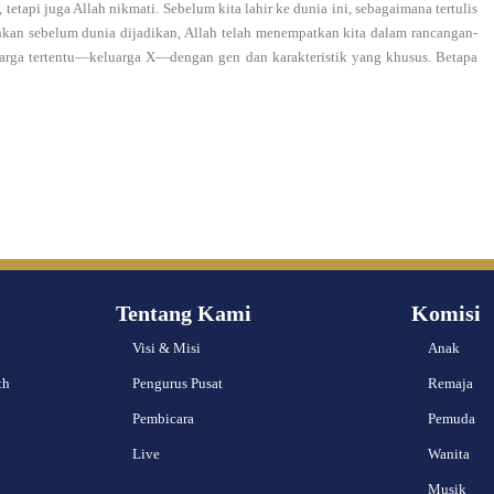
tapi juga Allah nikmati. Sebelum kita lahir ke dunia ini, sebagaimana tertulis
ahkan sebelum dunia dijadikan, Allah telah menempatkan kita dalam rancangan-
luarga tertentu—keluarga X—dengan gen dan karakteristik yang khusus. Betapa
Tentang Kami
Komisi
Visi & Misi
Anak
th
Pengurus Pusat
Remaja
Pembicara
Pemuda
Live
Wanita
Musik