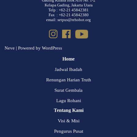
Gading Kirana blok A10 No. 1-2
Kelapa Gading, Jakarta Utara
Telp : +62-21 45842381
Fax : +62-21 45842380
email: setpus@rehobot.org
Neve
| Powered by
WordPress
Home
Jadwal Ibadah
Renungan Harian Truth
Surat Gembala
Lagu Rohani
Tentang Kami
Visi & Misi
Pengurus Pusat