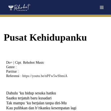
Skip
to
content
Pusat Kehidupanku
Do= | Cipt. Rehobot Music
Genre
:
Partitur
:
Referensi
:
https://youtu.be/nPFw5wSbmiA
Dahulu ‘ku hidup sesuka hatiku
Saatku terjatuh baru kusadari
Tak mampu ‘ku berjalan tanpa diri-Mu
Kau pulihkan dan b’rikanku kesempatan lagi