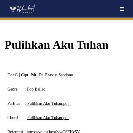
Skip
to
content
Pulihkan Aku Tuhan
Do=G | Cipt. Pdt. Dr. Erastus Sabdono
Genre
: Pop Ballad
Partitur
:
Pulihkan Aku Tuhan.pdf
Chord
:
Pulihkan Aku Tuhan.pdf
Referensi
:
https://youtu.be/aJvwO6FHv5Y