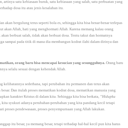
 artinya satu kebiasaan buruk, satu kebiasaan yang salah, satu perbuatan yang
erhadap dosa itu atau jenis kesalahan itu.
n akan bergulung terus seperti bola es, sehingga kita bisa benar-benar terlepas
kut akan Allah, hati yang menghormati Allah. Karena memang kalau orang
k akan berbuat salah, tidak akan berbuat dosa. Tentu takut dan hormatnya
gga sampai pada titik di mana dia membangun kodrat ilahi dalam dirinya dan
imatikan, orang baru bisa mencapai kesucian yang sesungguhnya.
Orang baru
nannya selalu sesuai dengan kehendak Allah.
ang kelihatannya sederhana, tapi perubahan itu permanen dan terus akan
n besar. Dan itulah proses mematikan kodrat dosa, mematikan manusia yang
kan karakter Kristus di dalam kita. Sehingga kita bisa berkata,
“Hidupku
, kita syukuri adanya perubahan-perubahan yang kita pandang kecil tetapi
n dari proses pendewasaan, proses penyempurnaan yang Allah lakukan.
anggap itu besar, ya memang besar, tetapi terhadap hal-hal kecil pun kita harus