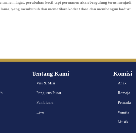
ermanen. Ingat,
perubahan kecil tapi permanen akan bergulung terus menjadi
a lama, yang membunuh dan mematikan kodrat dosa dan membangun kodrat
Tentang Kami
Komisi
Visi & Misi
Anak
th
Pengurus Pusat
Remaja
Pembicara
Pemuda
Live
Wanita
Musik