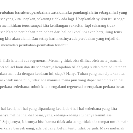
erubahan karakter, perubahan watak, maka pandanglah itu sebagai hal yang
asar yang kita ucapkan, sekarang tidak ada lagi. Ucapkanlah syukur itu sebagai
an memikirkan terus sampai kita kehilangan sukacita. Tapi sekarang tidak.
sar. Karena perubahan-perubahan dari hal-hal kecil ini akan bergulung terus
ng kita akan alami. Dan setiap hari mestinya ada perubahan yang terjadi di
ak menyadari perubahan-perubahan tersebut.
 fisik kita ini ada regenerasi. Memang tidak bisa dilihat oleh mata jasmani,
nti sel-sel baru dan itu sebenarnya keajaiban Allah yang sudah menjadi tatanan
akan manusia dengan keadaan ini, siapa? Hanya Tuhan yang menciptakan itu.
 makhluk mana pun, tidak ada manusia mana pun yang dapat menciptakan hal
erkara sederhana; tubuh kita mengalami regenerasi merupakan perkara besar.
al kecil, hal-hal yang dipandang kecil, dari hal-hal sederhana yang kita
hanya melihat hal-hal besar, yang kadang-kadang itu hanya kamuflase.
” Sejujurnya, faktornya bisa karena tidak ada uang, tidak ada tempat untuk main
coba kalau banyak uang, ada peluang, belum tentu tidak berjudi. Maka mulailah