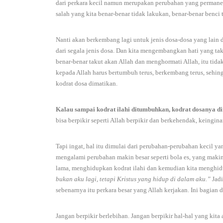
dari perkara kecil namun merupakan perubahan yang permanen,
salah yang kita benar-benar tidak lakukan, benar-benar benci t
Nanti akan berkembang lagi untuk jenis dosa-dosa yang lain da
dari segala jenis dosa. Dan kita mengembangkan hati yang ta
benar-benar takut akan Allah dan menghormati Allah, itu tida
kepada Allah harus bertumbuh terus, berkembang terus, sehin
kodrat dosa dimatikan.
Kalau sampai kodrat ilahi ditumbuhkan, kodrat dosanya d
bisa berpikir seperti Allah berpikir dan berkehendak, keingi
Tapi ingat, hal itu dimulai dari perubahan-perubahan kecil y
mengalami perubahan makin besar seperti bola es, yang maki
lama, menghidupkan kodrat ilahi dan kemudian kita menghidup
bukan aku lagi, tetapi Kristus yang hidup di dalam aku.”
Jadi
sebenarnya itu perkara besar yang Allah kerjakan. Ini bagia
Jangan berpikir berlebihan. Jangan berpikir hal-hal yang kita 