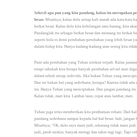
Sekecil apa pun yang kita pandang, kalau itu merupakan p
besar.
Misalnya, kalau dulu setiap kali marah ada kata-kata k
berkat besar. Kalau dulu kita kehilangan satu barang, kita ak
Pandanglah itu sebagai berkat besar dan memang itu berkat be
seperti bola es demi perubahan-perubahan yang lebih besar ya
dalam hidup kita. Hanya kadang-kadang atau sering kita tid
Pasti ada perubahan yang Tuhan izinkan terjadi. Kalau jasmani,
tetapi tahukah kita berapa banyak perubahan sel-sel mati diga
dalam tubuh setiap individu. Jika bukan Tuhan yang mencipt
Dan ini bukan hal yang sederhana, kenapa? Karena tidak ada
itu. Hanya Tuhan yang menciptakan. Dan jangan pandang itu p
Kalau tidak, mati kita. Lambat laun, cepat atau lambat, mati.
Tuhan juga terus memberikan kita pembaruan rohani. Dari hal-h
pandang sederhana sampai kepada hal-hal besar. Jadi, jangan 
Misalnya, “Oh, dulu saya main judi, sekarang tidak main judi.
judi, jatuh miskin, banyak merugi dan takut rugi lagi. Tapi 