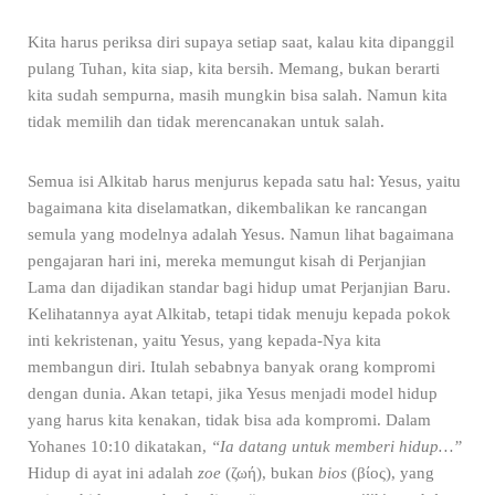
Kita harus periksa diri supaya setiap saat, kalau kita dipanggil
pulang Tuhan, kita siap, kita bersih. Memang, bukan berarti
kita sudah sempurna, masih mungkin bisa salah. Namun kita
tidak memilih dan tidak merencanakan untuk salah.
Semua isi Alkitab harus menjurus kepada satu hal: Yesus, yaitu
bagaimana kita diselamatkan, dikembalikan ke rancangan
semula yang modelnya adalah Yesus. Namun lihat bagaimana
pengajaran hari ini, mereka memungut kisah di Perjanjian
Lama dan dijadikan standar bagi hidup umat Perjanjian Baru.
Kelihatannya ayat Alkitab, tetapi tidak menuju kepada pokok
inti kekristenan, yaitu Yesus, yang kepada-Nya kita
membangun diri. Itulah sebabnya banyak orang kompromi
dengan dunia. Akan tetapi, jika Yesus menjadi model hidup
yang harus kita kenakan, tidak bisa ada kompromi. Dalam
Yohanes 10:10 dikatakan,
“Ia datang untuk memberi hidup…”
Hidup di ayat ini adalah
zoe
(
ζωή
), bukan
bios
(
βίος
), yang