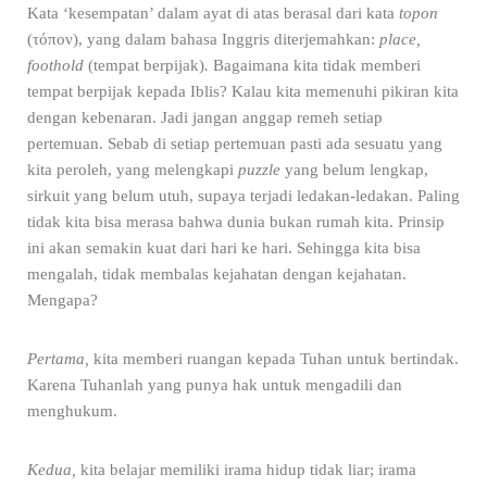
Kata ‘kesempatan’ dalam ayat di atas berasal dari kata
topon
(
τό
π
ον
), yang dalam bahasa Inggris diterjemahkan:
place,
foothold
(tempat berpijak)
.
Bagaimana kita tidak memberi
tempat berpijak kepada Iblis? Kalau kita memenuhi pikiran kita
dengan kebenaran. Jadi jangan anggap remeh setiap
pertemuan. Sebab di setiap pertemuan pasti ada sesuatu yang
kita peroleh, yang melengkapi
puzzle
yang belum lengkap,
sirkuit yang belum utuh, supaya terjadi ledakan-ledakan. Paling
tidak kita bisa merasa bahwa dunia bukan rumah kita. Prinsip
ini akan semakin kuat dari hari ke hari. Sehingga kita bisa
mengalah, tidak membalas kejahatan dengan kejahatan.
Mengapa?
Pertama,
kita memberi ruangan kepada Tuhan untuk bertindak.
Karena Tuhanlah yang punya hak untuk mengadili dan
menghukum.
Kedua,
kita belajar memiliki irama hidup tidak liar; irama