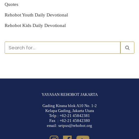
Quotes
Rehobot Youth Daily Devotional
Rehobot Kids Daily Devotional
YAYASAN REHOBOT JAKARTA
Gading Kirana blok A10 No. 1-2
Kelapa Gading, Jakarta Utara
Telp : +62-21 45842381
Fax : +62-21 45842380
email: setpus@rehobot.org