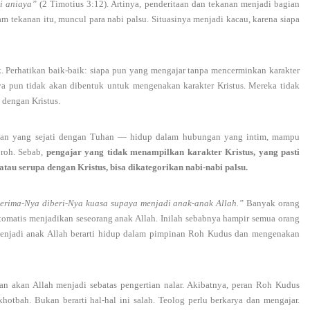
i aniaya”
(2 Timotius 3:12). Artinya, penderitaan dan tekanan menjadi bagian
am tekanan itu, muncul para nabi palsu. Situasinya menjadi kacau, karena siapa
k. Perhatikan baik-baik: siapa pun yang mengajar tanpa mencerminkan karakter
nya pun tidak akan dibentuk untuk mengenakan karakter Kristus. Mereka tidak
 dengan Kristus.
katan yang sejati dengan Tuhan — hidup dalam hubungan yang intim, mampu
roh. Sebab,
pengajar yang tidak menampilkan karakter Kristus, yang pasti
au serupa dengan Kristus, bisa dikategorikan nabi-nabi palsu.
erima-Nya diberi-Nya kuasa supaya menjadi anak-anak Allah.”
Banyak orang
omatis menjadikan seseorang anak Allah. Inilah sebabnya hampir semua orang
 menjadi anak Allah berarti hidup dalam pimpinan Roh Kudus dan mengenakan
n akan Allah menjadi sebatas pengertian nalar. Akibatnya, peran Roh Kudus
hotbah. Bukan berarti hal-hal ini salah. Teolog perlu berkarya dan mengajar.