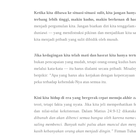
Ketika kita dibawa ke situasi-situasi sulit, kita jangan ha
terbang lebih tinggi, makin kudus, makin berkenan di 
menjadi pergumulan kita. Jangan biarkan diri kita tenggelam
duniawi — yang mendistraksi pikiran dan menjadikan kita sas
kita menjadi pribadi yang sulit dibidik oleh musuh.
Jika kedagingan kita telah mati dan hasrat kita hanya ter
bukan pencapaian yang mudah, tetapi orang-orang kudus harus
melalui kata-kata — itu harus dialami secara pribadi. Misa
berpikir: “Apa yang harus aku kerjakan dengan kepercayaan
peka terhadap kehendak-Nya atas semua itu.
Kini kita hidup di era yang bergerak cepat menuju akhir
teori, tetapi fakta yang nyata. Jika kita jeli memperhatika
dan nilai-nilai kekristenan. Dalam Matius 24:9-12 dikatak
dibunuh dan akan dibenci semua bangsa oleh karena nama-
saling membenci. Banyak nabi palsu akan muncul dan men
kasih kebanyakan orang akan menjadi dingin.”
Firman Tuha