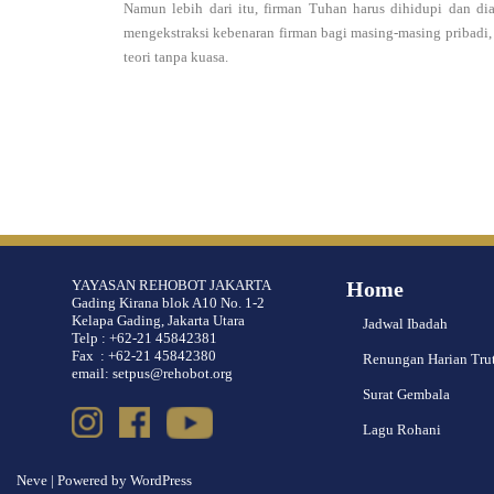
Namun lebih dari itu, firman Tuhan harus dihidupi dan 
mengekstraksi kebenaran firman bagi masing-masing pribadi
teori tanpa kuasa.
YAYASAN REHOBOT JAKARTA
Home
Gading Kirana blok A10 No. 1-2
Kelapa Gading, Jakarta Utara
Jadwal Ibadah
Telp : +62-21 45842381
Fax : +62-21 45842380
Renungan Harian Tru
email: setpus@rehobot.org
Surat Gembala
Lagu Rohani
Neve
| Powered by
WordPress