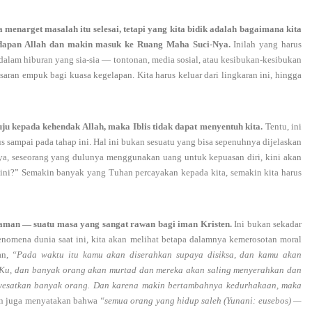
nya menarget masalah itu selesai, tetapi yang kita bidik adalah bagaimana kita
hadapan Allah dan makin masuk ke Ruang Maha Suci-Nya.
Inilah yang harus
 dalam hiburan yang sia-sia — tontonan, media sosial, atau kesibukan-kesibukan
aran empuk bagi kuasa kegelapan. Kita harus keluar dari lingkaran ini, hingga
tuju kepada kehendak Allah, maka Iblis tidak dapat menyentuh kita.
Tentu, ini
 sampai pada tahap ini. Hal ini bukan sesuatu yang bisa sepenuhnya dijelaskan
lnya, seseorang yang dulunya menggunakan uang untuk kepuasan diri, kini akan
 ini?” Semakin banyak yang Tuhan percayakan kepada kita, semakin kita harus
 zaman — suatu masa yang sangat rawan bagi iman Kristen.
Ini bukan sekadar
n fenomena dunia saat ini, kita akan melihat betapa dalamnya kemerosotan moral
an,
“Pada waktu itu kamu akan diserahkan supaya disiksa, dan kamu akan
Ku, dan banyak orang akan murtad dan mereka akan saling menyerahkan dan
yesatkan banyak orang. Dan karena makin bertambahnya kedurhakaan, maka
n juga menyatakan bahwa
“semua orang yang hidup saleh (Yunani: eusebos) —