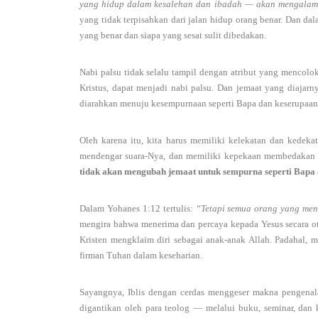
yang hidup dalam kesalehan dan ibadah — akan mengalam
yang tidak terpisahkan dari jalan hidup orang benar. Dan dal
yang benar dan siapa yang sesat sulit dibedakan.
Nabi palsu tidak selalu tampil dengan atribut yang mencolo
Kristus, dapat menjadi nabi palsu. Dan jemaat yang diajar
diarahkan menuju kesempurnaan seperti Bapa dan keserupaan
Oleh karena itu, kita harus memiliki kelekatan dan kede
mendengar suara-Nya, dan memiliki kepekaan membedakan 
tidak akan mengubah jemaat untuk sempurna seperti Bapa at
Dalam Yohanes 1:12 tertulis:
“Tetapi semua orang yang men
mengira bahwa menerima dan percaya kepada Yesus secara ot
Kristen mengklaim diri sebagai anak-anak Allah. Padahal,
firman Tuhan dalam keseharian.
Sayangnya, Iblis dengan cerdas menggeser makna pengenala
digantikan oleh para teolog — melalui buku, seminar, dan k