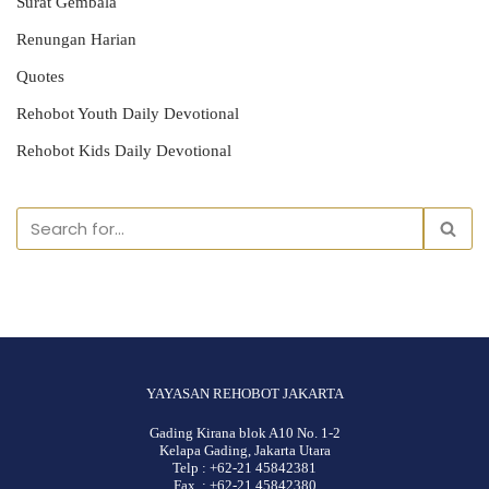
Surat Gembala
Renungan Harian
Quotes
Rehobot Youth Daily Devotional
Rehobot Kids Daily Devotional
YAYASAN REHOBOT JAKARTA
Gading Kirana blok A10 No. 1-2
Kelapa Gading, Jakarta Utara
Telp : +62-21 45842381
Fax : +62-21 45842380