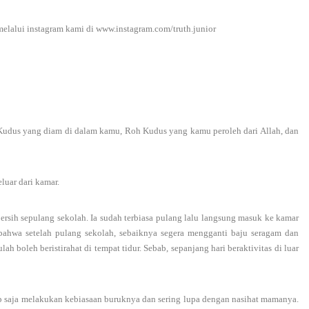
melalui instagram kami di www.instagram.com/truth.junior
Kudus yang diam di dalam kamu, Roh Kudus yang kamu peroleh dari Allah, dan
luar dari kamar.
rsih sepulang sekolah. Ia sudah terbiasa pulang lalu langsung masuk ke kamar
bahwa setelah pulang sekolah, sebaiknya segera mengganti baju seragam dan
h boleh beristirahat di tempat tidur. Sebab, sepanjang hari beraktivitas di luar
p saja melakukan kebiasaan buruknya dan sering lupa dengan nasihat mamanya.