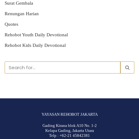
Surat Gembala
Renungan Harian
Quotes
Rehobot Youth Daily Devotional
Rehobot Kids Daily Devotional
YAYASAN REHOBOT JAKARTA
Gading Kirana blok A10 No. 1-2
Kelapa Gading, Jakarta Utara
Telp : +62-21 45842381