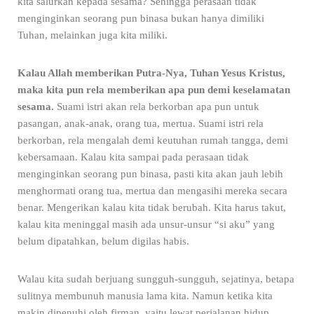
kita salurkan kepada sesama? Sehingga perasaan tidak
menginginkan seorang pun binasa bukan hanya dimiliki
Tuhan, melainkan juga kita miliki.
Kalau Allah memberikan Putra-Nya, Tuhan Yesus Kristus,
maka kita pun rela memberikan apa pun demi keselamatan
sesama.
Suami istri akan rela berkorban apa pun untuk
pasangan, anak-anak, orang tua, mertua. Suami istri rela
berkorban, rela mengalah demi keutuhan rumah tangga, demi
kebersamaan. Kalau kita sampai pada perasaan tidak
menginginkan seorang pun binasa, pasti kita akan jauh lebih
menghormati orang tua, mertua dan mengasihi mereka secara
benar. Mengerikan kalau kita tidak berubah. Kita harus takut,
kalau kita meninggal masih ada unsur-unsur “si aku” yang
belum dipatahkan, belum digilas habis.
Walau kita sudah berjuang sungguh-sungguh, sejatinya, betapa
sulitnya membunuh manusia lama kita. Namun ketika kita
makin dipenuhi oleh firman, yaitu lewat perjalanan hidup,