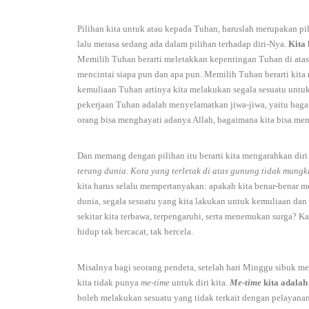
Pilihan kita untuk atau kepada Tuhan, haruslah merupakan pil
lalu merasa sedang ada dalam pilihan terhadap diri-Nya.
Kita 
Memilih Tuhan berarti meletakkan kepentingan Tuhan di atas 
mencintai siapa pun dan apa pun. Memilih Tuhan berarti kita
kemuliaan Tuhan artinya kita melakukan segala sesuatu untu
pekerjaan Tuhan adalah menyelamatkan jiwa-jiwa, yaitu baga
orang bisa menghayati adanya Allah, bagaimana kita bisa mem
Dan memang dengan pilihan itu berarti kita mengarahkan diri 
terang dunia. Kota yang terletak di atas gunung tidak mungk
kita harus selalu mempertanyakan: apakah kita benar-benar m
dunia, segala sesuatu yang kita lakukan untuk kemuliaan da
sekitar kita terbawa, terpengaruhi, serta menemukan surga? Kal
hidup tak bercacat, tak bercela.
Misalnya bagi seorang pendeta, setelah hari Minggu sibuk m
kita tidak punya
me-time
untuk diri kita.
Me-time
kita adalah
boleh melakukan sesuatu yang tidak terkait dengan pelayana