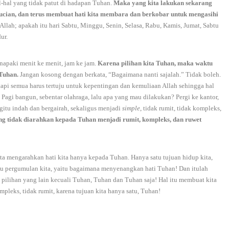
-hal yang tidak patut di hadapan Tuhan.
Maka yang kita lakukan sekarang
sucian, dan terus membuat hati kita membara dan berkobar untuk mengasihi
t Allah; apakah itu hari Sabtu, Minggu, Senin, Selasa, Rabu, Kamis, Jumat, Sabtu
dur.
enapaki menit ke menit, jam ke jam.
Karena pilihan kita Tuhan, maka waktu
Tuhan.
Jangan kosong dengan berkata, “Bagaimana nanti sajalah.” Tidak boleh.
api semua harus tertuju untuk kepentingan dan kemuliaan Allah sehingga hal
i. Pagi bangun, sebentar olahraga, lalu apa yang mau dilakukan? Pergi ke kantor,
gitu indah dan bergairah, sekaligus menjadi
simple
, tidak rumit, tidak kompleks,
g tidak diarahkan kepada Tuhan menjadi rumit, kompleks, dan ruwet
ita mengarahkan hati kita hanya kepada Tuhan. Hanya satu tujuan hidup kita,
atu pergumulan kita, yaitu bagaimana menyenangkan hati Tuhan! Dan itulah
a pilihan yang lain kecuali Tuhan, Tuhan dan Tuhan saja! Hal itu membuat kita
ompleks, tidak rumit, karena tujuan kita hanya satu, Tuhan!