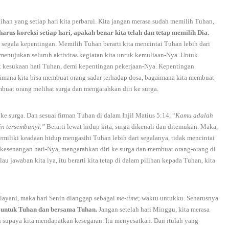
ihan yang setiap hari kita perbarui. Kita jangan merasa sudah memilih Tuhan,
harus koreksi setiap hari, apakah benar kita telah dan tetap memilih Dia.
segala kepentingan. Memilih Tuhan berarti kita mencintai Tuhan lebih dari
 menujukan seluruh aktivitas kegiatan kita untuk kemuliaan-Nya. Untuk
k kesukaan hati Tuhan, demi kepentingan pekerjaan-Nya. Kepentingan
imana kita bisa membuat orang sadar terhadap dosa, bagaimana kita membuat
buat orang melihat surga dan mengarahkan diri ke surga.
ke surga. Dan sesuai firman Tuhan di dalam Injil Matius 5:14, “
Kamu adalah
in tersembunyi.”
Berarti lewat hidup kita, surga dikenali dan ditemukan. Maka,
emiliki keadaan hidup mengasihi Tuhan lebih dari segalanya, tidak mencintai
n kesenangan hati-Nya, mengarahkan diri ke surga dan membuat orang-orang di
au jawaban kita iya, itu berarti kita tetap di dalam pilihan kepada Tuhan, kita
elayani, maka hari Senin dianggap sebagai
me-time
; waktu untukku. Seharusnya
 untuk Tuhan dan bersama Tuhan.
Jangan setelah hari Minggu, kita merasa
n supaya kita mendapatkan kesegaran. Itu menyesatkan. Dan itulah yang