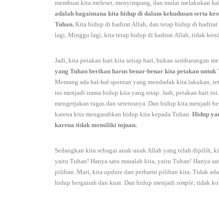
membuat kita meleset, menyimpang, dan mulai melakukan hal
adalah bagaimana kita hidup di dalam kekudusan serta ke
Tuhan.
Kita hidup di hadirat Allah, dan tetap hidup di hadira
lagi, Minggu lagi, kita tetap hidup di hadirat Allah, tidak ken
Jadi, kita petakan hari kita setiap hari, bukan sembarangan m
yang Tuhan berikan harus benar-benar kita petakan untuk 
Memang ada hal-hal spontan yang mendadak kita lakukan, tet
ini menjadi irama hidup kita yang tetap. Jadi, petakan hari in
mengerjakan tugas dan seterusnya. Dan hidup kita menjadi be
karena kita mengarahkan hidup kita kepada Tuhan.
Hidup yan
karena tidak memiliki tujuan.
Sedangkan kita sebagai anak-anak Allah yang telah dipilih, k
yaitu Tuhan! Hanya satu masalah kita, yaitu Tuhan! Hanya s
pilihan. Mari, kita
update
dan perbarui pilihan kita. Tidak ad
hidup bergairah dan kuat. Dan hidup menjadi
simple
, tidak k