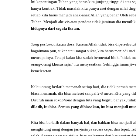
Ini kepentingan Tuhan yang harus kita junjung tinggi di atas s
hanya kontrak. Tidak masalah kita punya aset dengan nilai ting
setiap kita harus menjadi anak-anak Allah yang benar. Oleh se
Tuhan. Menjadi aktivis atau pendeta tidak jaminan dia memili
hidupnya dari segala ikatan.
Yang pertama
, ikatan dosa. Karena Allah tidak bisa dipersekut
bagaimana pun, sukar atau sangat sukar, kita harus menjadi suci
mencapainya. Tetapi kalau kita sudah bermental blok, “tidak mun
orang-orang khusus saja,” itu menyesatkan. Sehingga irama jiwa
kemelesetan.
Kalau orang berlatih memanah setiap hari, dia tidak pernah mema
biasa memanah, dia bisa meleset sampai 2-3 meter. Kita yang tid
Disuruh main
saxophone
dengan tuts yang begitu banyak, tidak 
dilatih, itu bisa. Semua yang dibiasakan, itu bisa menjadi m
Kita bisa berlatih dalam banyak hal, dan bahkan bisa menjadi 
menghitung uang dengan jari-jarinya secara cepat dan tepat. Te
salah. Seorang pemain sirkus, bisa melompat dari ketinggian da