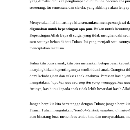
yang dimaksud bukan pengharapan di bumi ini. Secerah apa pun
seseorang, itu sementara dan sia-sia, yang akhirnya akan lenyap
Menyerukan hal ini, artinya
kita senantiasa mempersenjatai d
digunakan untuk kepentingan apa pun.
Bukan untuk keuntunga
Kepentingan Allah Bapa di surga, yang tidak menghendaki seor
satu-satunya beban di hati Tuhan. Ini yang menjadi satu-satun
menciptakan manusia.
Kalau kita punya anak, kita bisa merasakan betapa besar kepen
menyingkirkan kepentingannya sendiri demi anak. Orangtua tida
demi kebahagiaan dan sukses anak-anaknya. Perasaan kasih yang k
mengatakan,
“apakah ada seorang ibu yang meninggalkan ana
Artinya, kasih ibu kepada anak tidak lebih besar dari kasih All
Jangan berpikir kita bertetangga dengan Tuhan; jangan berpikir
Firman Tuhan mengatakan, “
tembok-tembok rumahmu di mata-
atau binatang buas menembus tembokmu dan menyusahkan, men