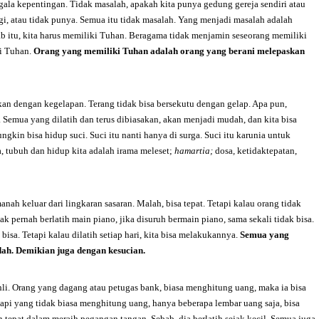
egala kepentingan. Tidak masalah, apakah kita punya gedung gereja sendiri atau
gi, atau tidak punya. Semua itu tidak masalah. Yang menjadi masalah adalah
bab itu, kita harus memiliki Tuhan. Beragama tidak menjamin seseorang memiliki
ki Tuhan.
Orang yang memiliki Tuhan adalah orang yang berani melepaskan
ukan dengan kegelapan. Terang tidak bisa bersekutu dengan gelap. Apa pun,
. Semua yang dilatih dan terus dibiasakan, akan menjadi mudah, dan kita bisa
gkin bisa hidup suci. Suci itu nanti hanya di surga. Suci itu karunia untuk
, tubuh dan hidup kita adalah irama meleset;
hamartia;
dosa
,
ketidaktepatan,
nah keluar dari lingkaran sasaran. Malah, bisa tepat. Tetapi kalau orang tidak
ak pernah berlatih main piano, jika disuruh bermain piano, sama sekali tidak bisa.
bisa. Tetapi kalau dilatih setiap hari, kita bisa melakukannya.
Semua yang
udah. Demikian juga dengan kesucian.
ahli. Orang yang dagang atau petugas bank, biasa menghitung uang, maka ia bisa
tapi yang tidak biasa menghitung uang, hanya beberapa lembar uang saja, bisa
n tepat dalam meraih pegangan tangan. Sebab, dia berlatih sejak kecil. Semua juga