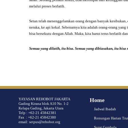
melalui proses berlatih.
Setan telah menenggelamkan orang dengan banyak kesibukan, de
neraka, ke api kekal. Sebenarnya kita adalah orang-orang yang t
bisa bersekutu dengan Allah. Maka, kita harus terus berlatih d
Semua yang dilatih, itu bisa.
Semua yang dibiasakan, itu bisa
YAYASAN REHOBOT JAKARTA
Home
Gading Kirana blok A10 No. 1-2
Kelapa Gading, Jakarta Utara
Jadwal Ibadah
Telp : +62-21 45842381
Fax : +62-21 45842380
Renungan Harian Tru
email: setpus@rehobot.org
Surat Gembala