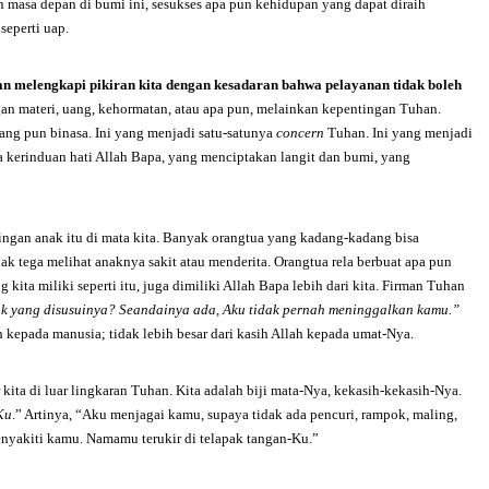
 masa depan di bumi ini, sesukses apa pun kehidupan yang dapat diraih
 seperti uap.
an melengkapi pikiran kita dengan kesadaran bahwa pelayanan tidak boleh
n materi, uang, kehormatan, atau apa pun, melainkan kepentingan Tuhan.
ang pun binasa. Ini yang menjadi satu-satunya
concern
Tuhan. Ini yang menjadi
ya kerinduan hati Allah Bapa, yang menciptakan langit dan bumi, yang
tingan anak itu di mata kita. Banyak orangtua yang kadang-kadang bisa
k tega melihat anaknya sakit atau menderita. Orangtua rela berbuat apa pun
ita miliki seperti itu, juga dimiliki Allah Bapa lebih dari kita. Firman Tuhan
k yang disusuinya? Seandainya ada, Aku tidak pernah meninggalkan kamu.”
ah kepada manusia; tidak lebih besar dari kasih Allah kepada umat-Nya.
 kita di luar lingkaran Tuhan. Kita adalah biji mata-Nya, kekasih-kekasih-Nya.
Ku
.” Artinya, “Aku menjagai kamu, supaya tidak ada pencuri, rampok, maling,
yakiti kamu. Namamu terukir di telapak tangan-Ku.”