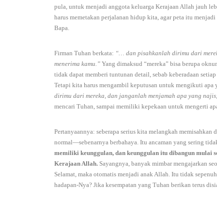
pula, untuk menjadi anggota keluarga Kerajaan Allah jauh le
harus memetakan perjalanan hidup kita, agar peta itu menjad
Bapa.
Firman Tuhan berkata:
“… dan pisahkanlah dirimu dari mere
menerima kamu.”
Yang dimaksud “mereka” bisa berupa oknum 
tidak dapat memberi tuntunan detail, sebab keberadaan seti
Tetapi kita harus mengambil keputusan untuk mengikuti apa
dirimu dari mereka, dan janganlah menjamah apa yang naji
mencari Tuhan, sampai memiliki kepekaan untuk mengerti ap
Pertanyaannya: seberapa serius kita melangkah memisahkan d
normal—sebenarnya berbahaya. Itu ancaman yang sering tidak
memiliki keunggulan, dan keunggulan itu dibangun mulai s
Kerajaan Allah.
Sayangnya, banyak mimbar mengajarkan seol
Selamat, maka otomatis menjadi anak Allah. Itu tidak sepenuh
hadapan-Nya? Jika kesempatan yang Tuhan berikan terus disi