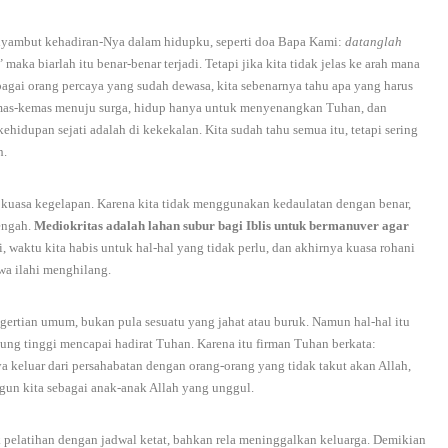
enyambut kehadiran-Nya dalam hidupku, seperti doa Bapa Kami:
datanglah
”
maka biarlah itu benar-benar terjadi. Tetapi jika kita tidak jelas ke arah mana
agai orang percaya yang sudah dewasa, kita sebenarnya tahu apa yang harus
kemas-kemas menuju surga, hidup hanya untuk menyenangkan Tuhan, dan
hidupan sejati adalah di kekekalan. Kita sudah tahu semua itu, tetapi sering
h.
 kuasa kegelapan. Karena kita tidak menggunakan kedaulatan dengan benar,
engah.
Mediokritas adalah lahan subur bagi Iblis untuk bermanuver agar
i, waktu kita habis untuk hal-hal yang tidak perlu, dan akhirnya kuasa rohani
wa ilahi menghilang.
rtian umum, bukan pula sesuatu yang jahat atau buruk. Namun hal-hal itu
ng tinggi mencapai hadirat Tuhan. Karena itu firman Tuhan berkata:
a keluar dari persahabatan dengan orang-orang yang tidak takut akan Allah,
un kita sebagai anak-anak Allah yang unggul.
 pelatihan dengan jadwal ketat, bahkan rela meninggalkan keluarga. Demikian