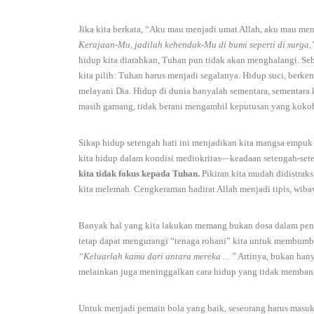
Jika kita berkata, “Aku mau menjadi umat Allah, aku mau m
Kerajaan-Mu, jadilah kehendak-Mu di bumi seperti di surga,
hidup kita diarahkan, Tuhan pun tidak akan menghalangi. Seb
kita pilih: Tuhan harus menjadi segalanya. Hidup suci, ber
melayani Dia. Hidup di dunia hanyalah sementara, sementara ke
masih gamang, tidak berani mengambil keputusan yang koko
Sikap hidup setengah hati ini menjadikan kita mangsa empuk
kita hidup dalam kondisi mediokritas—keadaan setengah-set
kita tidak fokus kepada Tuhan.
Pikiran kita mudah didistraks
kita melemah. Cengkeraman hadirat Allah menjadi tipis, wiba
Banyak hal yang kita lakukan memang bukan dosa dalam penge
tetap dapat mengurangi “tenaga rohani” kita untuk membumbu
“Keluarlah kamu dari antara mereka …”
Artinya, bukan hany
melainkan juga meninggalkan cara hidup yang tidak membang
Untuk menjadi pemain bola yang baik, seseorang harus masuk