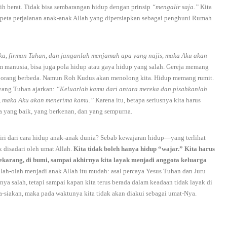
bih berat. Tidak bisa sembarangan hidup dengan prinsip
“mengalir saja.”
Kita
i peta perjalanan anak-anak Allah yang dipersiapkan sebagai penghuni Rumah
ka, firman Tuhan, dan janganlah menjamah apa yang najis, maka Aku akan
manusia, bisa juga pola hidup atau gaya hidup yang salah. Gereja memang
ap orang berbeda. Namun Roh Kudus akan menolong kita. Hidup memang rumit.
 yang Tuhan ajarkan:
“Keluarlah kamu dari antara mereka dan pisahkanlah
s, maka Aku akan menerima kamu.”
Karena itu, betapa seriusnya kita harus
a yang baik, yang berkenan, dan yang sempurna.
iri dari cara hidup anak-anak dunia? Sebab kewajaran hidup—yang terlihat
 disadari oleh umat Allah.
Kita tidak boleh hanya hidup “wajar.” Kita harus
ekarang, di bumi, sampai akhirnya kita layak menjadi anggota keluarga
ah-olah menjadi anak Allah itu mudah: asal percaya Yesus Tuhan dan Juru
nya salah, tetapi sampai kapan kita terus berada dalam keadaan tidak layak di
a-siakan, maka pada waktunya kita tidak akan diakui sebagai umat-Nya.