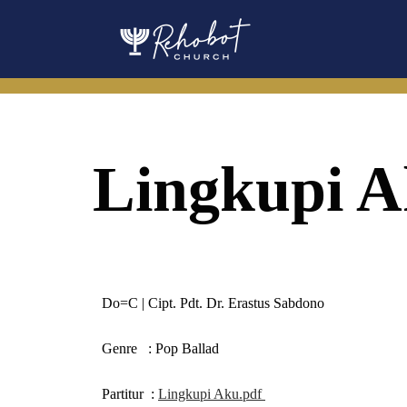
Skip
to
content
Lingkupi 
Do=C | Cipt. Pdt. Dr. Erastus Sabdono
Genre
: Pop Ballad
Partitur
:
Lingkupi Aku.pdf