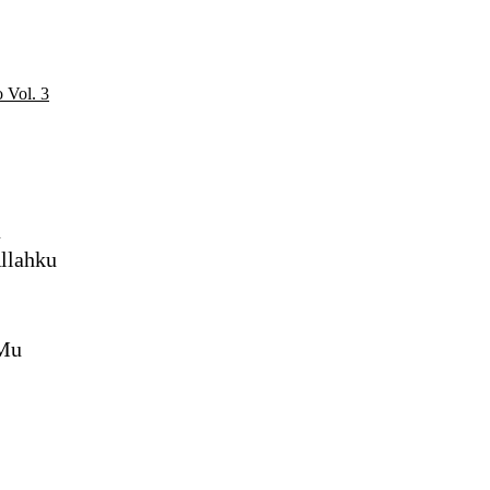
 Vol. 3
a
llahku
-Mu