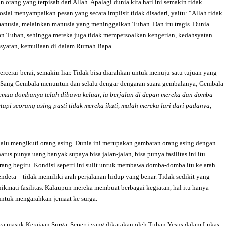
orang yang terpisah dari Allah. Apalagi dunia kita hari ini semakin tidak
sial menyampaikan pesan yang secara implisit tidak disadari, yaitu: “Allah tidak
anusia, melainkan manusia yang meninggalkan Tuhan. Dan itu tragis. Dunia
an Tuhan, sehingga mereka juga tidak mempersoalkan kengerian, kedahsyatan
ahsyatan, kemuliaan di dalam Rumah Bapa.
erai-berai, semakin liar. Tidak bisa diarahkan untuk menuju satu tujuan yang
 Sang Gembala menuntun dan selalu dengar-dengaran suara gembalanya; Gembala
semua dombanya telah dibawa keluar, ia berjalan di depan mereka dan domba-
etapi seorang asing pasti tidak mereka ikuti, malah mereka lari dari padanya,
 lalu mengikuti orang asing. Dunia ini merupakan gambaran orang asing dengan
arus punya uang banyak supaya bisa jalan-jalan, bisa punya fasilitas ini itu
ang begitu. Kondisi seperti ini sulit untuk membawa domba-domba itu ke arah
ndeta—tidak memiliki arah perjalanan hidup yang benar. Tidak sedikit yang
kmati fasilitas. Kalaupun mereka membuat berbagai kegiatan, hal itu hanya
s untuk mengarahkan jemaat ke surga.
ya masuk Kerajaan Surga. Seperti yang dikatakan oleh Tuhan Yesus dalam Lukas