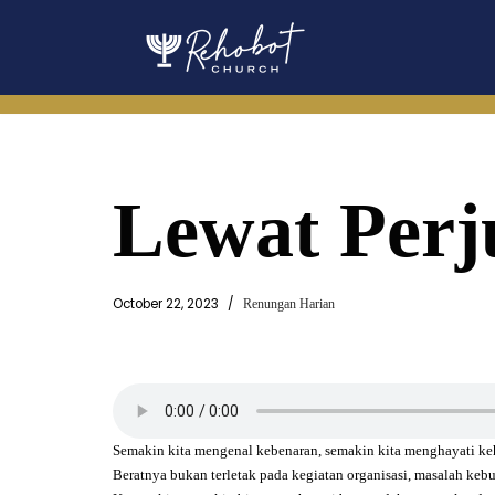
Skip
to
content
Lewat Per
October 22, 2023
Renungan Harian
Semakin kita mengenal kebenaran, semakin kita menghayati keh
Beratnya bukan terletak pada kegiatan organisasi, masalah keb