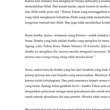
Karena kita semakin bisa menghayati betapa dahsyatnya keadaan 
memedulikan Allah. Dari kanak-kanak, sajian konten di media so
ada, Allah tidak perlu ada.” Bukan Tuhan yang meninggalkan m
yang tidak menghayati kehadiran Allah, yang tidak memedulik
kengerian terpisah dari Allah. Dan juga tidak memikirkan ked
Ibarat domba, dunia—termasuk orang Kristen—sudah semakin terc
benar. Domba yang baik adalah domba yang mengikut ke mana
Agung, yaitu Tuhan Yesus. Dalam Yohanes 10:4 tertulis,
Jjika 
domba itu mengikuti dia, karena mereka mengenal suaranya.
T
karena sura orang-orang asing tidak mereka kenal.”
Ironis, makin banyak domba yang lari dari Gembala yang baik,
prinsip-prinsip dan cara berpikir yang menyesatkan. Misalnya, h
karena itulah kebahagiaan. Dan pada umumnya hampir semua or
yang benar. Apalagi kalau gembala kecil—hamba Tuhan atau pe
menjadikan pelayanan sebagai mata pencaharian dan untuk meni
untuk sebuah aktualisasi diri atau prestise. Mereka tidak seriu
Mengemukakan hal ini kiranya menyadarkan kita betapa sulitn