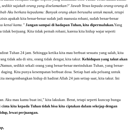
 sedikit sajakah orang yang diselamatkan?’ Jawab Yesus kepada orang-orang di
 Sebab Aku berkata kepadamu: Banyak orang akan berusaha untuk masuk, tetapi
krisis apakah kita benar-benar sudah jadi manusia rohani, sudah benar-benar
ku kenal kamu.”
Jangan sampai di hadapan Tuhan, kita dipermalukan.
Yang
tidak berjuang. Kita tidak pernah rohani, karena kita hidup wajar seperti
adirat Tuhan 24 jam. Sehingga ketika kita mau berbuat sesuatu yang salah, kita
ng tidak ada di situ, orang tidak dengar, kita takut.
Kehidupan yang takut akan
.
Namun, sedikit sekali orang yang benar-benar merindukan Tuhan, yang benar-
 daging. Kita punya kesempatan berbuat dosa. Setiap hari ada peluang untuk
a mengembangkan hidup di hadirat Allah 24 jam setiap saat, kita takut. Ini
n. Aku mau kamu buat ini,” kita lakukan. Berat, tetapi seperti kuncup bunga
i cinta kita kepada Tuhan tidak bisa kita ciptakan dalam sekejap dengan
 hidup, lewat perjuangan.
ap,