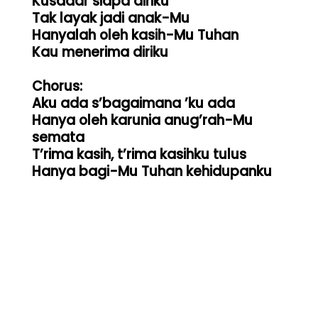
Kusadar siapa diriku

Tak layak jadi anak-Mu

Hanyalah oleh kasih-Mu Tuhan

Kau menerima diriku

Chorus:

Aku ada s’bagaimana ’ku ada

Hanya oleh karunia anug’rah-Mu 
semata

T’rima kasih, t’rima kasihku tulus

Hanya bagi-Mu Tuhan kehidupanku