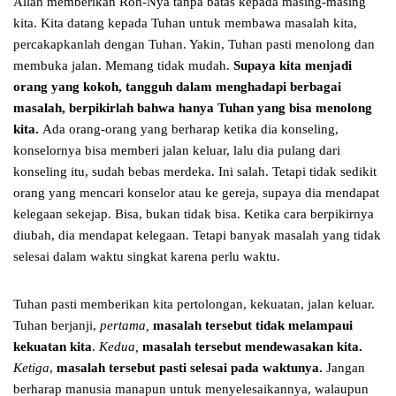
Allah memberikan Roh-Nya tanpa batas kepada masing-masing
kita. Kita datang kepada Tuhan untuk membawa masalah kita,
percakapkanlah dengan Tuhan. Yakin, Tuhan pasti menolong dan
membuka jalan. Memang tidak mudah.
Supaya kita menjadi
orang yang kokoh, tangguh dalam menghadapi berbagai
masalah, berpikirlah bahwa hanya Tuhan yang bisa menolong
kita.
Ada orang-orang yang berharap ketika dia konseling,
konselornya bisa memberi jalan keluar, lalu dia pulang dari
konseling itu, sudah bebas merdeka. Ini salah. Tetapi tidak sedikit
orang yang mencari konselor atau ke gereja, supaya dia mendapat
kelegaan sekejap. Bisa, bukan tidak bisa. Ketika cara berpikirnya
diubah, dia mendapat kelegaan. Tetapi banyak masalah yang tidak
selesai dalam waktu singkat karena perlu waktu.
Tuhan pasti memberikan kita pertolongan, kekuatan, jalan keluar.
Tuhan berjanji,
pertama,
masalah tersebut tidak melampaui
kekuatan kita
.
Kedua,
masalah tersebut mendewasakan kita.
Ketiga
,
masalah tersebut pasti selesai pada waktunya.
Jangan
berharap manusia manapun untuk menyelesaikannya, walaupun