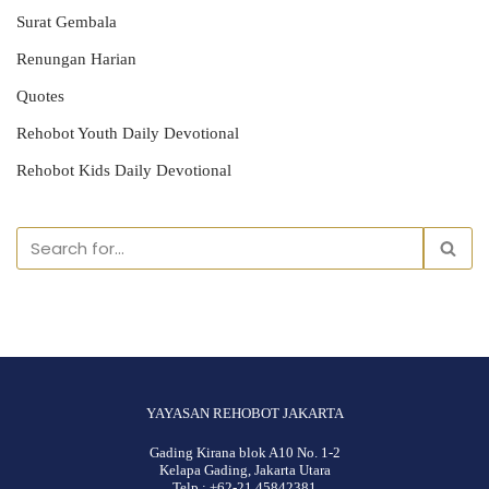
Surat Gembala
Renungan Harian
Quotes
Rehobot Youth Daily Devotional
Rehobot Kids Daily Devotional
YAYASAN REHOBOT JAKARTA
Gading Kirana blok A10 No. 1-2
Kelapa Gading, Jakarta Utara
Telp : +62-21 45842381