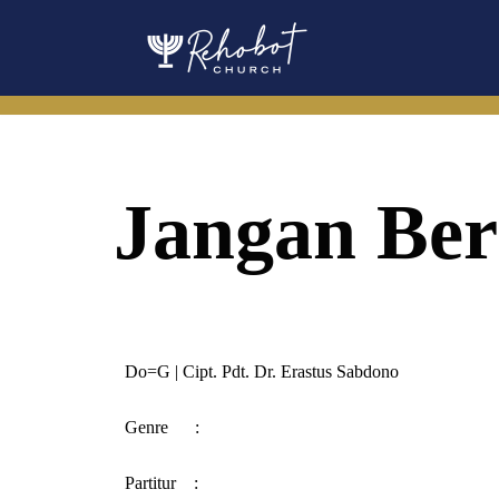
Skip
to
content
Jangan Be
Do=G | Cipt. Pdt. Dr. Erastus Sabdono
Genre
:
Partitur
: