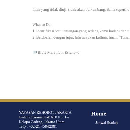
Iman yang tidak diuji, tidak akan berkembang. Sama seperti 
What to Do:
1. Identifikasi satu tantangan yang sedang kamu hadapi dan t
2. Berdoalah dengan jujur, lalu ucapkan kalimat iman: “Tuha
Bible Marathon: Ester 5–6
YAYASAN REHOBOT JAKARTA
Home
Gading Kirana blok A10 No. 1-2
Kelapa Gading, Jakarta Utara
Jadwal Ibadah
Telp : +62-21 45842381