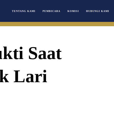
TENTANG KAMI
PEMBICARA
KOMISI
HUBUNGI KAMI
kti Saat
k Lari