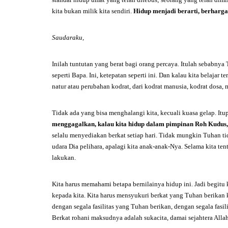
kita bukan milik kita sendiri.
H
idup menjadi berarti
,
berharga
Saudara
ku,
Inilah tuntutan yang berat bagi orang percaya. Itulah sebabnya
seperti Bapa. Ini, ketepatan seperti ini. Dan kalau kita belajar
natur atau perubahan kodrat, dari kodrat manusia, kodrat dosa, 
Tidak ada yang bisa menghalangi kita, kecuali kuasa gelap. I
menggagalkan
,
kalau kita
hidup
dalam pimpinan Roh Kudus
,
selalu menyediakan berkat setiap hari. Tidak mungkin Tuhan t
udara Dia pelihara, apalagi kita anak-anak-Nya. Selama kita t
lakukan.
Kita harus memahami betapa bernilainya hidup ini. Jadi begitu 
kepada kita. Kita harus mensyukuri berkat yang Tuhan berikan
dengan segala fasilitas yang Tuhan berikan, dengan segala fasi
Berkat rohani maksudnya adalah sukacita, damai sejahtera Alla