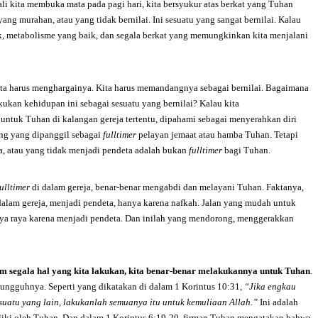
kali kita membuka mata pada pagi hari, kita bersyukur atas berkat yang Tuhan
ng murahan, atau yang tidak bernilai. Ini sesuatu yang sangat bernilai. Kalau
k, metabolisme yang baik, dan segala berkat yang memungkinkan kita menjalani
kita harus menghargainya. Kita harus memandangnya sebagai bernilai. Bagaimana
ukan kehidupan ini sebagai sesuatu yang bernilai? Kalau kita
uk Tuhan di kalangan gereja tertentu, dipahami sebagai menyerahkan diri
ang yang dipanggil sebagai
fulltimer
pelayan jemaat atau hamba Tuhan. Tetapi
ja, atau yang tidak menjadi pendeta adalah bukan
fulltimer
bagi Tuhan.
fulltimer
di dalam gereja, benar-benar mengabdi dan melayani Tuhan. Faktanya,
dalam gereja, menjadi pendeta, hanya karena nafkah. Jalan yang mudah untuk
aya raya karena menjadi pendeta. Dan inilah yang mendorong, menggerakkan
 segala hal yang kita lakukan
,
kita benar-benar melakukannya untuk Tuhan
.
sungguhnya. Seperti yang dikatakan di dalam 1 Korintus 10:31,
“J
ika engkau
suatu yang lain
,
lakukanlah semuanya itu untuk kemuliaan Allah
.”
Ini adalah
miliki oleh Tuhan. Dan dalam 1 Korintus 6:19-20, firman Tuhan mengatakan bahwa