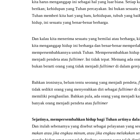
kita harus menganggap ini sebagai hal yang luar biasa. Setiap 
berikan; kehidupan yang Tuhan percayakan. Ini bukan sesuatu ya
Tuhan memberi kita hari yang baru, kehidupan, tubuh yang bai
hidup, ini sesuatu yang benar-benar berharga.
Dan kalau kita menerima sesuatu yang bernilai atau berharga, 
kita menganggap hidup ini berharga dan benar-benar memperlak
mempersembahkannya untuk Tuhan. Mempersembahkan hidup unt
menjadi pendeta atau
fulltimer
. Ini tidak tepat. Memang ada or
bukan berarti orang yang tidak menjadi
fulltimer
di dalam gere
Bahkan ironisnya, belum tentu seorang yang menjadi pendeta,
tidak sedikit orang yang menyerahkan diri sebagai
fulltimer
di 
memiliki penghasilan. Bahkan pula, ada orang yang menjadi k
banyak orang menjadi pendeta atau
fulltimer
Sejatinya,
mempersembahkan hidup bagi Tuhan artinya dalam
Dan itulah sebenarnya yang disebut sebagai pelayanan yang se
makan atau jika engkau minum
,
atau jika engkau melakukan se
standar hidup umat yang telah ditebus; seorang yang telah di