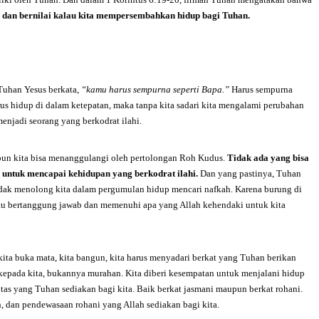
dan
bernilai
kalau kita mempersembahkan hidup bagi Tuhan
.
 Tuhan Yesus berkata,
“
kamu harus sempurna seperti Bapa
.”
Harus sempurna
 terus hidup di dalam ketepatan, maka tanpa kita sadari kita mengalami perubahan
menjadi seorang yang berkodrat ilahi.
tupun kita bisa menanggulangi oleh pertolongan Roh Kudus.
Tidak ada yang bisa
untuk mencapai kehidupan yang berkodrat ilahi
.
Dan yang pastinya, Tuhan
idak menolong kita dalam pergumulan hidup mencari nafkah. Karena burung di
entu bertanggung jawab dan memenuhi apa yang Allah kehendaki untuk kita
kita buka mata, kita bangun, kita harus menyadari berkat yang Tuhan berikan
 kepada kita, bukannya murahan. Kita diberi kesempatan untuk menjalani hidup
litas yang Tuhan sediakan bagi kita. Baik berkat jasmani maupun berkat rohani.
h, dan pendewasaan rohani yang Allah sediakan bagi kita.