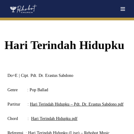
Skip
to
content
Hari Terindah Hidupku
Do=E | Cipt. Pdt. Dr. Erastus Sabdono
Genre
: Pop Ballad
Partitur
:
Hari Terindah Hidupku – Pdt. Dr. Erastus Sabdono.pdf
Chord
:
Hari Terindah Hidupku.pdf
Referensi
:
Hari Terindah Hidupku (Live) – Rehobot Music