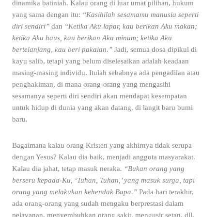
dinamika batiniah. Kalau orang di luar umat pilihan, hukum
yang sama dengan itu:
“Kasihilah sesamamu manusia seperti
diri sendiri”
dan
“Ketika Aku lapar, kau berikan Aku makan;
ketika Aku haus, kau berikan Aku minum; ketika Aku
bertelanjang, kau beri pakaian.”
Jadi, semua dosa dipikul di
kayu salib, tetapi yang belum diselesaikan adalah keadaan
masing-masing individu. Itulah sebabnya ada pengadilan atau
penghakiman, di mana orang-orang yang mengasihi
sesamanya seperti diri sendiri akan mendapat kesempatan
untuk hidup di dunia yang akan datang, di langit baru bumi
baru.
Bagaimana kalau orang Kristen yang akhirnya tidak serupa
dengan Yesus? Kalau dia baik, menjadi anggota masyarakat.
Kalau dia jahat, tetap masuk neraka
. “Bukan orang yang
berseru kepada-Ku, ‘Tuhan, Tuhan,’ yang masuk surga, tapi
orang yang melakukan kehendak Bapa.”
Pada hari terakhir,
ada orang-orang yang sudah mengaku berprestasi dalam
pelayanan, menyembuhkan orang sakit, mengusir setan, dll,