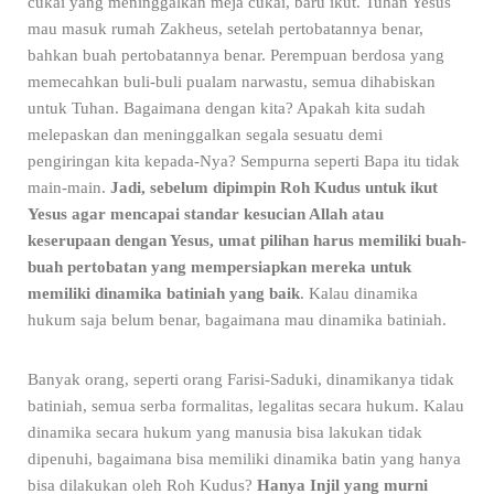
cukai yang meninggalkan meja cukai, baru ikut. Tuhan Yesus
mau masuk rumah Zakheus, setelah pertobatannya benar,
bahkan buah pertobatannya benar. Perempuan berdosa yang
memecahkan buli-buli pualam narwastu, semua dihabiskan
untuk Tuhan. Bagaimana dengan kita? Apakah kita sudah
melepaskan dan meninggalkan segala sesuatu demi
pengiringan kita kepada-Nya? Sempurna seperti Bapa itu tidak
main-main.
Jadi, sebelum dipimpin Roh Kudus untuk ikut
Yesus agar mencapai standar kesucian Allah atau
keserupaan dengan Yesus, umat pilihan harus memiliki buah-
buah pertobatan yang mempersiapkan mereka untuk
memiliki dinamika batiniah yang baik
. Kalau dinamika
hukum saja belum benar, bagaimana mau dinamika batiniah.
Banyak orang, seperti orang Farisi-Saduki, dinamikanya tidak
batiniah, semua serba formalitas, legalitas secara hukum. Kalau
dinamika secara hukum yang manusia bisa lakukan tidak
dipenuhi, bagaimana bisa memiliki dinamika batin yang hanya
bisa dilakukan oleh Roh Kudus?
Hanya Injil yang murni