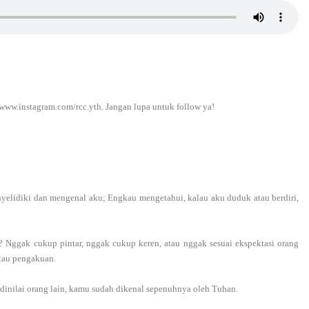
 www.instagram.com/rcc.yth. Jangan lupa untuk follow ya!
lidiki dan mengenal aku; Engkau mengetahui, kalau aku duduk atau berdiri,
Nggak cukup pintar, nggak cukup keren, atau nggak sesuai ekspektasi orang
 atau pengakuan.
dinilai orang lain, kamu sudah dikenal sepenuhnya oleh Tuhan.