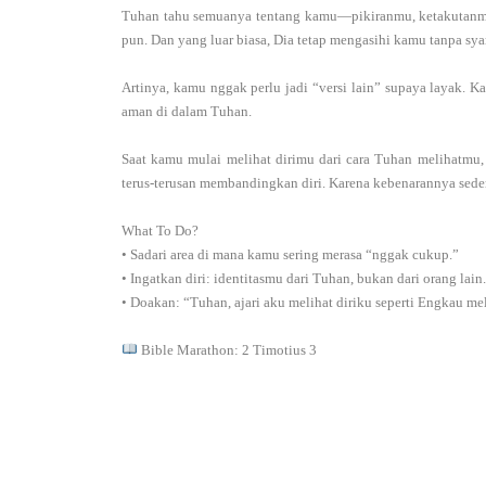
Tuhan tahu semuanya tentang kamu—pikiranmu, ketakutanmu
pun. Dan yang luar biasa, Dia tetap mengasihi kamu tanpa syar
Artinya, kamu nggak perlu jadi “versi lain” supaya layak. K
aman di dalam Tuhan.
Saat kamu mulai melihat dirimu dari cara Tuhan melihatmu
terus-terusan membandingkan diri. Karena kebenarannya sed
What To Do?
• Sadari area di mana kamu sering merasa “nggak cukup.”
• Ingatkan diri: identitasmu dari Tuhan, bukan dari orang lain.
• Doakan: “Tuhan, ajari aku melihat diriku seperti Engkau me
Bible Marathon: 2 Timotius 3