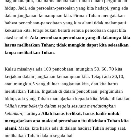
bagaimanapun, kita harus melibatkan Tuhan dalam pergumulan
hidup. Jadi, ada persoalan-persoalan yang kita hadapi, yang ada
dalam jangkauan kemampuan kita. Firman Tuhan mengatakan
bahwa pencobaan-pencobaan yang kita alami tidak melampaui
kekuatan kita, tetapi bukan berarti semua pencobaan dapat kita
atasi sendiri.
Ada pencobaan-pencobaan yang di dalamnya kita
harus melibatkan Tuhan; tidak mungkin dapat kita selesaikan
tanpa melibatkan Tuhan.
Kalau misalnya ada 100 pencobaan, mungkin 50, 60, 70 kita
kerjakan dalam jangkauan kemampuan kita. Tetapi ada 20,10,
atau mungkin 5 yang di luar jangkauan kita, dan kita harus
melibatkan Tuhan. Ingatlah di dalam pencobaan, pergumulan
hidup, ada yang Tuhan mau ajarkan kepada kita. Maka dikatakan
“
Allah turut bekerja dalam segala sesuatu mendatangkan
kebaikan,
” artinya
Allah harus terlibat, harus hadir untuk
mengajarkan apa maksud pencobaan itu diizinkan Tuhan kita
alami
. Maka, kita harus ada di dalam hadirat Tuhan setiap saat,
melibatkan Tuhan dalam segala hal.