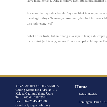
Naya mulai tenang. Dengan cahaya kecil itu, ia bisa melihat p
Keesokan harinya di sekolah, Naya melihat temannya menang
membagi rotinya. Temannya tersenyum, dan hari itu terasa leb
bisa jadi terang, ya!”
Sobat Truth Kids, Tuhan bilang kita seperti lampu di tempat
malu untuk jadi terang, karena Tuhan mau pakai hidupmu. Buk
YAYASAN REHOBOT JAKARTA
Home
Gading Kirana blok A10 No. 1-2
Kelapa Gading, Jakarta Utara
Jadwal Ibadah
Telp : +62-21 45842381
Fax : +62-21 45842380
Renungan Harian Tru
email: setpus@rehobot.org