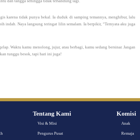
intu dan tangga sehingga tidak tersandung lagi.
is karena tidak punya bekal. Ia duduk di samping temannya, menghibur, lalu
ih indah. Naya langsung teringat lilin semalam. Ia berpikir, “Ternyata aku juga
 gelap. Waktu kamu menolong, jujur, atau berbagi, kamu sedang bersinar. Jangan
an tunggu besok, tapi hari ini juga!
Tentang Kami
Komisi
Visi & Misi
Anak
th
Pengurus Pusat
Remaja