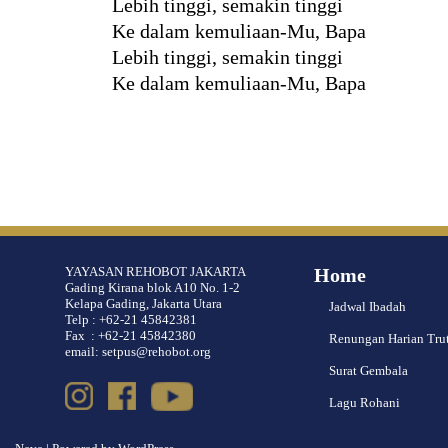
Lebih tinggi, semakin tinggi
Ke dalam kemuliaan-Mu, Bapa
Lebih tinggi, semakin tinggi
Ke dalam kemuliaan-Mu, Bapa
YAYASAN REHOBOT JAKARTA
Home
Gading Kirana blok A10 No. 1-2
Kelapa Gading, Jakarta Utara
Jadwal Ibadah
Telp : +62-21 45842381
Fax : +62-21 45842380
Renungan Harian Tru
email: setpus@rehobot.org
Surat Gembala
Lagu Rohani