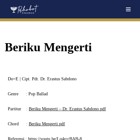
Skip
to
content
Beriku Mengerti
Do=E | Cipt. Pdt. Dr. Erastus Sabdono
Genre
: Pop Ballad
Partitur
:
Beriku Mengerti – Dr. Erastus Sabdono.pdf
Chord
:
Beriku Mengerti.pdf
Referensi
:
https://youtu.be/Lq4rccBAB-8