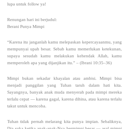
lupa untuk follow ya!
Renungan hari ini berjudul:
Berani Punya Mimpi
“Karena itu janganlah kamu melepaskan kepercayaanmu, yang
mempunyai upah besar. Sebab kamu memerlukan ketekunan,
supaya sesudah kamu melakukan kehendak Allah, kamu
memperoleh apa yang dijanjikan itu.” – (Ibrani 10:35–36)
Mimpi bukan sekadar khayalan atau ambisi. Mimpi bisa
menjadi panggilan yang Tuhan taruh dalam hati kita.
Sayangnya, banyak anak muda menyerah pada mimpi mereka
terlalu cepat — karena gagal, karena dihina, atau karena terlalu
takut untuk mencoba.
Tuhan tidak pernah melarang kita punya impian. Sebaliknya,
Dia suka ketika anak-anak-Nya bermimpi besar — asal mimpi