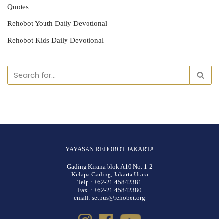
Quotes
Rehobot Youth Daily Devotional
Rehobot Kids Daily Devotional
YAYASAN REHOBOT JAKARTA
Gading Kirana blok A10 No. 1-2
Kelapa Gading, Jakarta Utara
Telp : +62-21 45842381
Fax : +62-21 45842380
email: setpus@rehobot.org