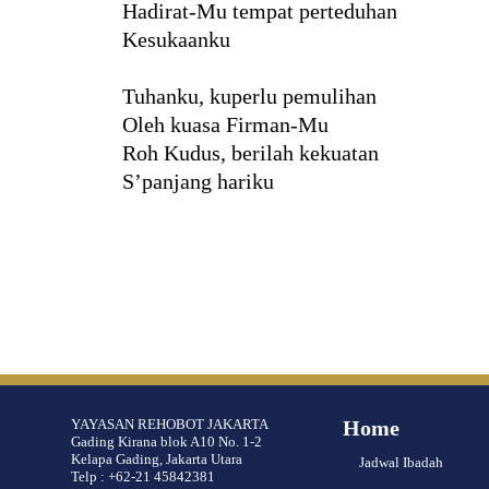
Hadirat-Mu tempat perteduhan
Kesukaanku
Tuhanku, kuperlu pemulihan
Oleh kuasa Firman-Mu
Roh Kudus, berilah kekuatan
S’panjang hariku
YAYASAN REHOBOT JAKARTA
Home
Gading Kirana blok A10 No. 1-2
Kelapa Gading, Jakarta Utara
Jadwal Ibadah
Telp : +62-21 45842381