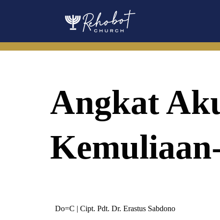
Skip
to
content
Angkat Ak
Kemuliaan
Do=C | Cipt. Pdt. Dr. Erastus Sabdono