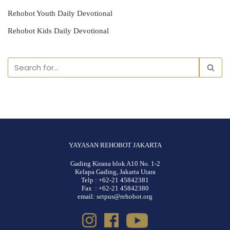
Rehobot Youth Daily Devotional
Rehobot Kids Daily Devotional
YAYASAN REHOBOT JAKARTA
Gading Kirana blok A10 No. 1-2
Kelapa Gading, Jakarta Utara
Telp : +62-21 45842381
Fax : +62-21 45842380
email: setpus@rehobot.org