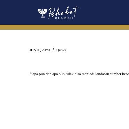
Skip
to
content
July 31, 2023
Quotes
Siapa pun dan apa pun tidak bisa menjadi landasan sumber keb