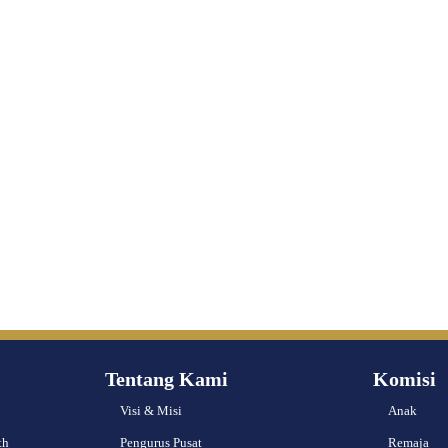
Tentang Kami
Komisi
Visi & Misi
Anak
th
Pengurus Pusat
Remaja