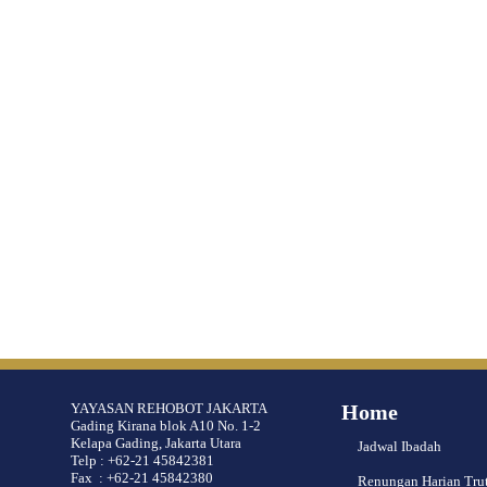
YAYASAN REHOBOT JAKARTA
Home
Gading Kirana blok A10 No. 1-2
Kelapa Gading, Jakarta Utara
Jadwal Ibadah
Telp : +62-21 45842381
Fax : +62-21 45842380
Renungan Harian Tru