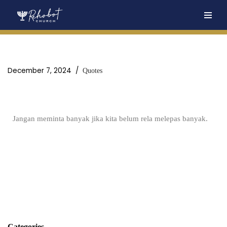
Skip
to
content
December 7, 2024
Quotes
Jangan meminta banyak jika kita belum rela melepas banyak.
Categories