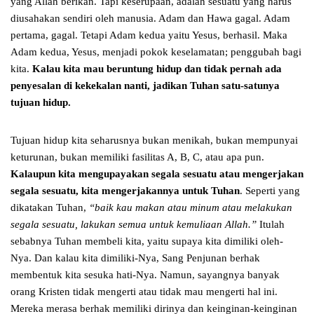
yang Allah berikan. Tapi keserupaan, adalah sesuatu yang harus
diusahakan sendiri oleh manusia. Adam dan Hawa gagal. Adam
pertama, gagal. Tetapi Adam kedua yaitu Yesus, berhasil. Maka
Adam kedua, Yesus, menjadi pokok keselamatan; penggubah bagi
kita.
Kalau kita mau beruntung hidup dan tidak pernah ada
penyesalan di kekekalan nanti, jadikan Tuhan satu-satunya
tujuan hidup.
Tujuan hidup kita seharusnya bukan menikah, bukan mempunyai
keturunan, bukan memiliki fasilitas A, B, C, atau apa pun.
Kalaupun kita mengupayakan segala sesuatu atau mengerjakan
segala sesuatu, kita mengerjakannya untuk Tuhan
. Seperti yang
dikatakan Tuhan,
“baik kau makan atau minum atau melakukan
segala sesuatu, lakukan semua untuk kemuliaan Allah.”
Itulah
sebabnya Tuhan membeli kita, yaitu supaya kita dimiliki oleh-
Nya. Dan kalau kita dimiliki-Nya, Sang Penjunan berhak
membentuk kita sesuka hati-Nya. Namun, sayangnya banyak
orang Kristen tidak mengerti atau tidak mau mengerti hal ini.
Mereka merasa berhak memiliki dirinya dan keinginan-keinginan