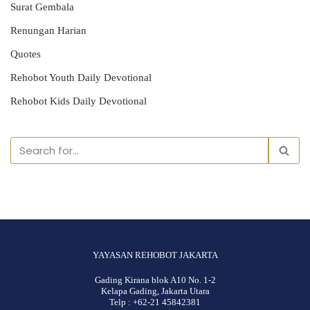
Surat Gembala
Renungan Harian
Quotes
Rehobot Youth Daily Devotional
Rehobot Kids Daily Devotional
YAYASAN REHOBOT JAKARTA
Gading Kirana blok A10 No. 1-2
Kelapa Gading, Jakarta Utara
Telp : +62-21 45842381