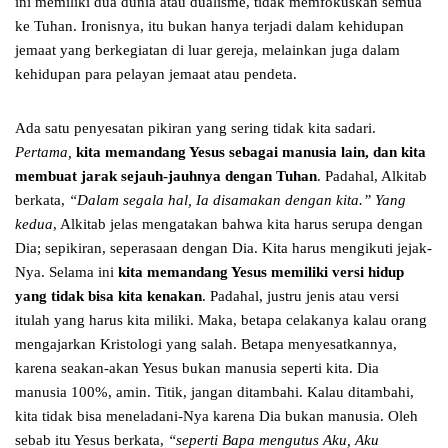
ini memiliki dua dunia atau dualisme, tidak memfokuskan semua
ke Tuhan. Ironisnya, itu bukan hanya terjadi dalam kehidupan
jemaat yang berkegiatan di luar gereja, melainkan juga dalam
kehidupan para pelayan jemaat atau pendeta.
Ada satu penyesatan pikiran yang sering tidak kita sadari.
Pertama,
kita memandang Yesus sebagai manusia lain, dan kita
membuat jarak sejauh-jauhnya dengan Tuhan
. Padahal, Alkitab
berkata,
“Dalam segala hal, Ia disamakan dengan kita.” Yang
kedua
, Alkitab jelas mengatakan bahwa kita harus serupa dengan
Dia; sepikiran, seperasaan dengan Dia. Kita harus mengikuti jejak-
Nya. Selama ini
kita memandang Yesus memiliki versi hidup
yang tidak bisa kita kenakan
. Padahal, justru jenis atau versi
itulah yang harus kita miliki. Maka, betapa celakanya kalau orang
mengajarkan Kristologi yang salah. Betapa menyesatkannya,
karena seakan-akan Yesus bukan manusia seperti kita. Dia
manusia 100%, amin. Titik, jangan ditambahi. Kalau ditambahi,
kita tidak bisa meneladani-Nya karena Dia bukan manusia. Oleh
sebab itu Yesus berkata,
“seperti Bapa mengutus Aku, Aku