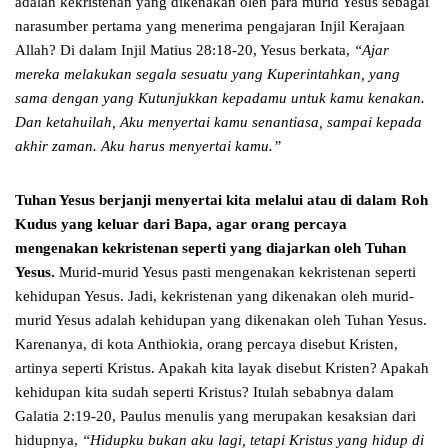
adalah kekristenan yang dikenakan oleh para murid Yesus sebagai
narasumber pertama yang menerima pengajaran Injil Kerajaan
Allah? Di dalam Injil Matius 28:18-20, Yesus berkata,
“Ajar
mereka melakukan segala sesuatu yang Kuperintahkan, yang
sama dengan yang Kutunjukkan kepadamu untuk kamu kenakan.
Dan ketahuilah, Aku menyertai kamu senantiasa, sampai kepada
akhir zaman. Aku harus menyertai kamu.”
Tuhan Yesus berjanji menyertai kita melalui atau di dalam Roh
Kudus yang keluar dari Bapa, agar orang percaya
mengenakan kekristenan seperti yang diajarkan oleh Tuhan
Yesus.
Murid-murid Yesus pasti mengenakan kekristenan seperti
kehidupan Yesus. Jadi, kekristenan yang dikenakan oleh murid-
murid Yesus adalah kehidupan yang dikenakan oleh Tuhan Yesus.
Karenanya, di kota Anthiokia, orang percaya disebut Kristen,
artinya seperti Kristus. Apakah kita layak disebut Kristen? Apakah
kehidupan kita sudah seperti Kristus? Itulah sebabnya dalam
Galatia 2:19-20, Paulus menulis yang merupakan kesaksian dari
hidupnya,
“Hidupku bukan aku lagi, tetapi Kristus yang hidup di