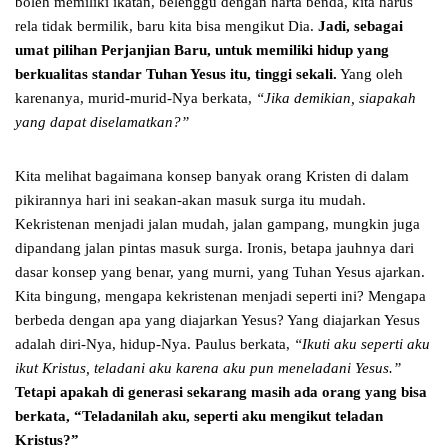
boleh memiliki ikatan, belenggu dengan harta benda, kita harus
rela tidak bermilik, baru kita bisa mengikut Dia.
Jadi, sebagai
umat pilihan Perjanjian Baru, untuk memiliki hidup yang
berkualitas standar Tuhan Yesus itu, tinggi sekali.
Yang oleh
karenanya, murid-murid-Nya berkata,
“Jika demikian, siapakah
yang dapat diselamatkan?”
Kita melihat bagaimana konsep banyak orang Kristen di dalam
pikirannya hari ini seakan-akan masuk surga itu mudah.
Kekristenan menjadi jalan mudah, jalan gampang, mungkin juga
dipandang jalan pintas masuk surga. Ironis, betapa jauhnya dari
dasar konsep yang benar, yang murni, yang Tuhan Yesus ajarkan.
Kita bingung, mengapa kekristenan menjadi seperti ini? Mengapa
berbeda dengan apa yang diajarkan Yesus? Yang diajarkan Yesus
adalah diri-Nya, hidup-Nya. Paulus berkata,
“Ikuti aku seperti aku
ikut Kristus, teladani aku karena aku pun meneladani Yesus.”
Tetapi apakah di generasi sekarang masih ada orang yang bisa
berkata, “Teladanilah aku, seperti aku mengikut teladan
Kristus?”