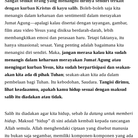
Sangat sedikit orang yang menangisi dirinya sendiri terkait
dengan kurban Kristus di kayu salib.
Boleh-boleh saja kita
menangis dalam keharuan dan sentimentil dalam merayakan
Jumat Agung—apalagi kalau disertai dengan tayangan, gambar,
film atau video Yesus yang disiksa berdarah-darah, lebih
membangkitkan emosi dan perasaan haru. Tetapi faktanya, itu
hanya situasional; sesaat. Yang penting adalah bagaimana kita
menangisi diri sendiri. Maka,
jangan merasa kalau kita sudah
menangis dalam keharuan merayakan Jumat Agung atau
mengingat kurban Yesus, kita sudah berpartisipasi dan seakan-
akan kita ada di pihak Tuhan
; seakan-akan kita ada dalam
pembelaan bagi Tuhan. Itu kebodohan, Saudara.
Tangisi dirimu,
lihat keadaanmu, apakah kamu hidup sesuai dengan maksud
salib itu diadakan atau tidak.
Salib itu diadakan agar kita hidup, sebab
Ia datang untuk memberi
hidup
. Maksud “hidup” di sini adalah kembali kepada rancangan
Allah semula. Allah menghendaki ciptaan yang disebut manusia
itu bukan saja segambar, memiliki komponen-komponen yang ada