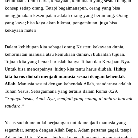
kemuliaan. Tentu harta, kekayaan, kemuliaan yang sesuai dengan
konsep setiap orang. Tetapi bagaimanapun, orang yang bisa
menggunakan kesempatan adalah orang yang beruntung. Orang
yang kaya; bisa kaya akan hikmat, pengetahuan, juga bisa
kekayaan materi.
Dalam kehidupan kita sebagai orang Kristen; kekayaan dunia,
kehormatan manusia atau kemuliaan duniawi bukanlah tujuan.
Tujuan kita yang benar haruslah hanya Tuhan dan Kerajaan-Nya.
Untuk bisa mencapainya, hidup kita tentu harus diubah.
Hidup
kita harus diubah menjadi manusia sesuai dengan kehendak
Allah.
Manusia sesuai dengan kehendak Allah, standarnya adalah
Tuhan Yesus. Sebagaimana yang tertulis dalam Roma 8:29,
“Supaya Yesus, Anak-Nya, menjadi yang sulung di antara banyak
saudara.”
Yesus sudah memulai perjuangan untuk menjadi manusia yang
segambar, serupa dengan Allah Bapa. Adam pertama gagal, tetapi
Adam terakhir—Yesus—berhasil menjadi manusia yang segambar