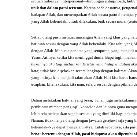
sebuah hubungan interpersonal—hubungan antarpribadi, hubu
unik dan dalam porsi tertentu.
Karena pada dasarnya, pengenala
hadapan Allah, dan menempatkan Allah secara patut di tempat y
yang Allah kehendaki untuk dilakukan, baik secara moral (tentu 
Setiap orang pasti memuat rancangan Allah yang khas yang har
batiniah sesuai dengan yang Allah kehendaki. Kita tahu yang A
dengan Allah. Manusia pertama yang sempurna, yang menjadi 
Yesus. Artinya, ketika kita meninggal dunia, Bapa ingin menemu
bukannya aku lagi, melainkan Kristus yang hidup di dalam ak
kata; tidak bisa dijelaskan secara lengkap dengan kalimat. Ak
yang intinya kita menjadi takut akan Allah. Hati kita harus hau
ucapkan, kita lakukan, kita mau, selalu sesuai dengan pikiran d
Dalam melakukan hal-hal yang besar, Tuhan juga melakukannya
pembicara mimbar, penginjil, konselor, dan lainnya guna mengu
lebih rela melepaskan segala sesuatu yang dimiliki bagi pekerja
Namun, tidak hanya orang dengan jawatan gerejawi saja yang b
kehendak-Nya dapat mengalami-Nya. Itulah sebabnya, kita pas
benar bertemu dengan Allah, pasti hidupnya akan dipenuhi ol