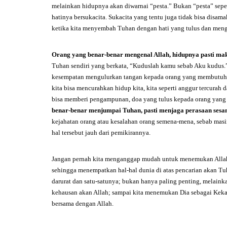
melainkan hidupnya akan diwarnai “pesta.” Bukan “pesta” seper
hatinya bersukacita. Sukacita yang tentu juga tidak bisa disam
ketika kita menyembah Tuhan dengan hati yang tulus dan men
Orang yang benar-benar mengenal Allah, hidupnya pasti mak
Tuhan sendiri yang berkata, “Kuduslah kamu sebab Aku kudus.” 
kesempatan mengulurkan tangan kepada orang yang membutuhka
kita bisa mencurahkan hidup kita, kita seperti anggur tercurah d
bisa memberi pengampunan, doa yang tulus kepada orang yang m
benar-benar menjumpai Tuhan, pasti menjaga perasaan ses
kejahatan orang atau kesalahan orang semena-mena, sebab masi
hal tersebut jauh dari pemikirannya.
Jangan pernah kita menganggap mudah untuk menemukan Allah. J
sehingga menempatkan hal-hal dunia di atas pencarian akan Tuh
darurat dan satu-satunya; bukan hanya paling penting, melaink
kehausan akan Allah; sampai kita menemukan Dia sebagai Kekas
bersama dengan Allah.