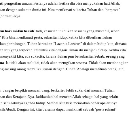
ti pengertian umum. Pestanya adalah ketika dia bisa menyukakan hati Allah,
akan dengan sukacita dunia ini. Kita menikmati sukacita Tuhan dan ‘berpesta’
ghormati-Nya.
in hari makin bersih
. Jadi, kesucian itu bukan sesuatu yang mustahil, sebab
Kita bisa menikmati pesta, sukacita hidup, ketika kita diberikan Tuhan
n pertolongan. Tuhan kirimkan “Lazarus-Lazarus” di dalam hidup kita, dimana
an roti yang terpecah. Interaksi kita dengan Tuhan itu menjadi hidup. Ketika kita
enyakiti kita, ada sukacita, karena Tuhan pun bersukacita.
Sebab, orang yang
ama
. Ia tidak akan melukai, tidak akan merugikan sesama. Tidak akan membongkar
ng-masing orang memiliki urusan dengan Tuhan. Apalagi memfitnah orang lain,
angan berpikir mencari uang, berkarier, lebih sukar dari mencari Tuhan
an dan Kerajaan-Nya. Jadikanlah hal mencari Allah sebagai hal yang selalu
an satu-satunya agenda hidup. Sampai kita bisa merasakan benar apa artinya
ih Abadi. Dengan ini, kita bersama dapat menikmati sebuah ‘pesta rohani’