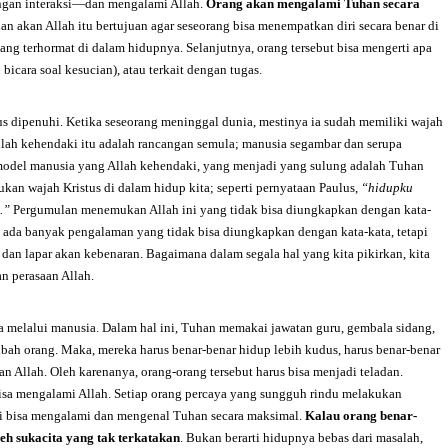
ngan interaksi—dan mengalami Allah.
Orang akan mengalami Tuhan secara
n akan Allah itu bertujuan agar seseorang bisa menempatkan diri secara benar di
ang terhormat di dalam hidupnya. Selanjutnya, orang tersebut bisa mengerti apa
bicara soal kesucian), atau terkait dengan tugas.
us dipenuhi. Ketika seseorang meninggal dunia, mestinya ia sudah memiliki wajah
llah kehendaki itu adalah rancangan semula; manusia segambar dan serupa
model manusia yang Allah kehendaki, yang menjadi yang sulung adalah Tuhan
kan wajah Kristus di dalam hidup kita; seperti pernyataan Paulus,
“hidupku
u.”
Pergumulan menemukan Allah ini yang tidak bisa diungkapkan dengan kata-
an ada banyak pengalaman yang tidak bisa diungkapkan dengan kata-kata, tetapi
s dan lapar akan kebenaran. Bagaimana dalam segala hal yang kita pikirkan, kita
an perasaan Allah.
 melalui manusia. Dalam hal ini, Tuhan memakai jawatan guru, gembala sidang,
bah orang. Maka, mereka harus benar-benar hidup lebih kudus, harus benar-benar
an Allah. Oleh karenanya, orang-orang tersebut harus bisa menjadi teladan.
isa mengalami Allah. Setiap orang percaya yang sungguh rindu melakukan
ti bisa mengalami dan mengenal Tuhan secara maksimal.
Kalau
orang benar-
eh sukacita yang tak terkatakan
. Bukan berarti hidupnya bebas dari masalah,