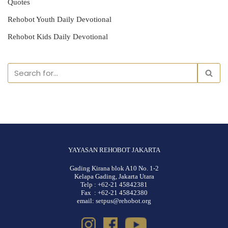
Quotes
Rehobot Youth Daily Devotional
Rehobot Kids Daily Devotional
YAYASAN REHOBOT JAKARTA
Gading Kirana blok A10 No. 1-2
Kelapa Gading, Jakarta Utara
Telp : +62-21 45842381
Fax : +62-21 45842380
email: setpus@rehobot.org